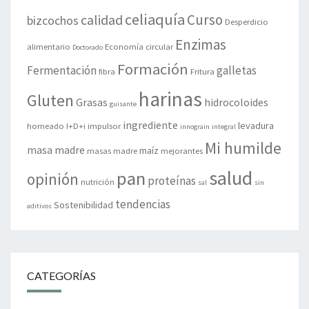
celiaquía
Curso
calidad
bizcochos
Desperdicio
Enzimas
alimentario
Economía circular
Doctorado
Formación
Fermentación
galletas
fibra
Fritura
harinas
Gluten
Grasas
hidrocoloides
guisante
ingrediente
levadura
horneado
I+D+i
impulsor
innograin
integral
Mi humilde
masa madre
maíz
masas madre
mejorantes
salud
pan
opinión
proteínas
nutrición
sal
sin
tendencias
Sostenibilidad
aditivos
CATEGORÍAS