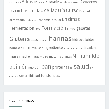
Aditivos
Azúcares
almidón
Amilasas
arroz
acrilamida
AETC
celiaquía
Curso
calidad
bizcochos
Desperdicio
Enzimas
alimentario
Economía circular
Doctorado
Formación
Fermentación
galletas
fibra
Fritura
harinas
Gluten
Grasas
hidrocoloides
guisante
ingrediente
levadura
horneado
I+D+i
impulsor
innograin
integral
Mi humilde
masa madre
maíz
masas madre
mejorantes
salud
pan
opinión
proteínas
nutrición
sal
sin
tendencias
Sostenibilidad
aditivos
CATEGORÍAS