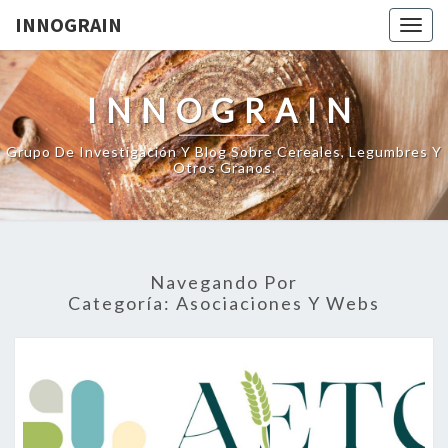
INNOGRAIN
Togg
navig
INNOGRAIN
Grupo De Investigación Y Blog Sobre Cereales, Legumbres Y
Otros Granos.
Navegando Por
Categoría:
Asociaciones Y Webs