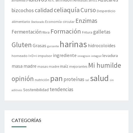
Amilasas
arroz
acrilamida
AETC
celiaquía
Curso
calidad
bizcochos
Desperdicio
Enzimas
alimentario
Economía circular
Doctorado
Formación
Fermentación
galletas
fibra
Fritura
harinas
Gluten
Grasas
hidrocoloides
guisante
ingrediente
levadura
horneado
I+D+i
impulsor
innograin
integral
Mi humilde
masa madre
maíz
masas madre
mejorantes
salud
pan
opinión
proteínas
nutrición
sal
sin
tendencias
Sostenibilidad
aditivos
CATEGORÍAS