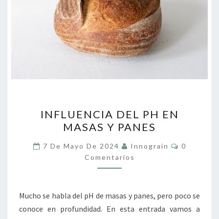
INFLUENCIA
INFLUENCIA DEL PH EN
DEL
MASAS Y PANES
PH
EN
Comentar
7 De Mayo De 2024
Innograin
0
MASAS
Comentarios
Y
PANES
Mucho se habla del pH de masas y panes, pero poco se
conoce en profundidad. En esta entrada vamos a