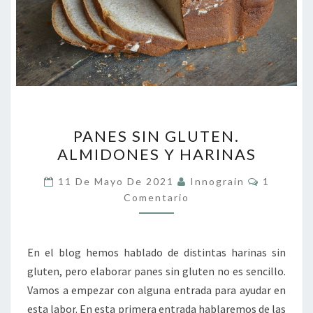
PANES
PANES SIN GLUTEN.
SIN
ALMIDONES Y HARINAS
GLUTEN.
ALMIDONES
Comentar
11 De Mayo De 2021
Innograin
1
Y
Comentario
HARINAS
En el blog hemos hablado de distintas harinas sin
gluten, pero elaborar panes sin gluten no es sencillo.
Vamos a empezar con alguna entrada para ayudar en
esta labor. En esta primera entrada hablaremos de las