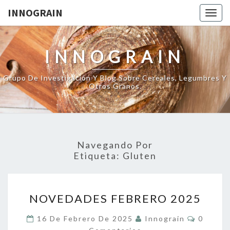
INNOGRAIN
Togg
navig
INNOGRAIN
Grupo De Investigación Y Blog Sobre Cereales, Legumbres Y
Otros Granos.
Navegando Por
Etiqueta:
Gluten
NOVEDADES
NOVEDADES FEBRERO 2025
FEBRERO
2025
Comenta
16 De Febrero De 2025
Innograin
0