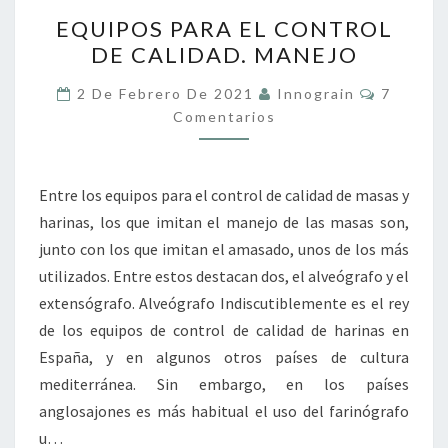
EQUIPOS
EQUIPOS PARA EL CONTROL
PARA
DE CALIDAD. MANEJO
EL
CONTROL
Comenta
2 De Febrero De 2021
Innograin
7
DE
Comentarios
CALIDAD.
MANEJO
Entre los equipos para el control de calidad de masas y
harinas, los que imitan el manejo de las masas son,
junto con los que imitan el amasado, unos de los más
utilizados. Entre estos destacan dos, el alveógrafo y el
extensógrafo. Alveógrafo Indiscutiblemente es el rey
de los equipos de control de calidad de harinas en
España, y en algunos otros países de cultura
mediterránea. Sin embargo, en los países
anglosajones es más habitual el uso del farinógrafo
u…