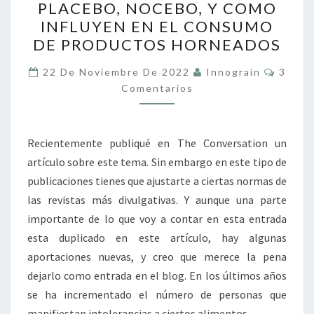
PLACEBO, NOCEBO, Y COMO
NOCEBO,
INFLUYEN EN EL CONSUMO
Y
DE PRODUCTOS HORNEADOS
COMO
INFLUYEN
Coment
22 De Noviembre De 2022
Innograin
3
EN
Comentarios
EL
CONSUMO
Recientemente publiqué en The Conversation un
DE
artículo sobre este tema. Sin embargo en este tipo de
PRODUCTOS
publicaciones tienes que ajustarte a ciertas normas de
HORNEADOS
las revistas más divulgativas. Y aunque una parte
importante de lo que voy a contar en esta entrada
esta duplicado en este artículo, hay algunas
aportaciones nuevas, y creo que merece la pena
dejarlo como entrada en el blog. En los últimos años
se ha incrementado el número de personas que
manifiestan intolerancias a ciertos alimentos…