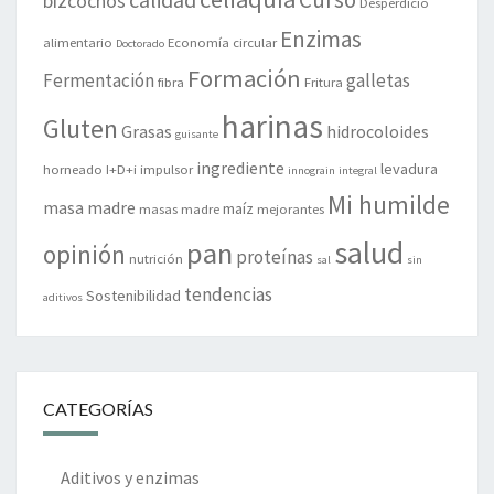
bizcochos
Desperdicio
Enzimas
alimentario
Economía circular
Doctorado
Formación
Fermentación
galletas
fibra
Fritura
harinas
Gluten
Grasas
hidrocoloides
guisante
ingrediente
levadura
horneado
I+D+i
impulsor
innograin
integral
Mi humilde
masa madre
maíz
masas madre
mejorantes
salud
pan
opinión
proteínas
nutrición
sal
sin
tendencias
Sostenibilidad
aditivos
CATEGORÍAS
Aditivos y enzimas