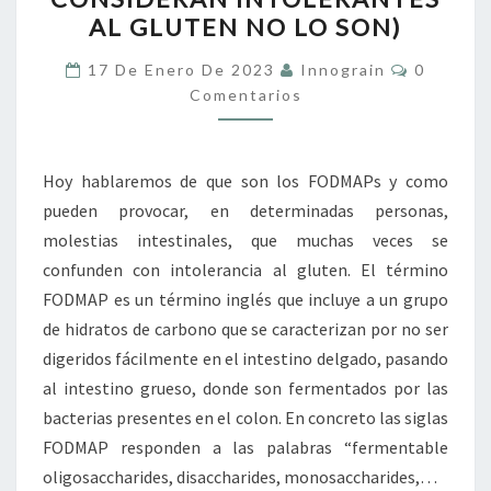
QUÉ
AL GLUTEN NO LO SON)
MUCHAS
Comentar
PERSONAS
17 De Enero De 2023
Innograin
0
Comentarios
QUE
SE
CONSIDERAN
Hoy hablaremos de que son los FODMAPs y como
INTOLERANTES
pueden provocar, en determinadas personas,
AL
molestias intestinales, que muchas veces se
GLUTEN
confunden con intolerancia al gluten. El término
NO
FODMAP es un término inglés que incluye a un grupo
LO
de hidratos de carbono que se caracterizan por no ser
SON)
digeridos fácilmente en el intestino delgado, pasando
al intestino grueso, donde son fermentados por las
bacterias presentes en el colon. En concreto las siglas
FODMAP responden a las palabras “fermentable
oligosaccharides, disaccharides, monosaccharides,…