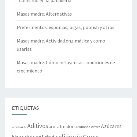
“Cainismo en la panadería”
Masas madre. Alternativas
Prefermentos: esponjas, bigas, poolish y otros
Masas madre. Actividad enzimática y como
usarlas
Masas madre. Cómo influyen las condiciones de
crecimiento
ETIQUETAS
Aditivos
Azúcares
almidón
Amilasas
arroz
acrilamida
AETC
celiaquía
Curso
calidad