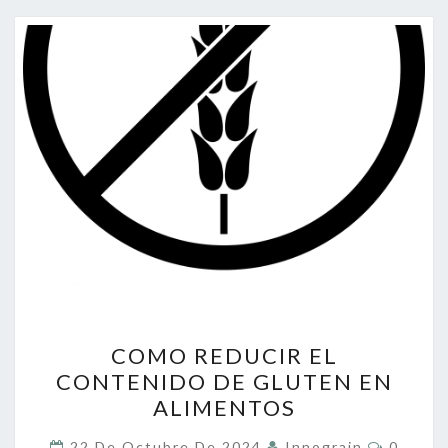
COMO
COMO REDUCIR EL
REDUCIR
CONTENIDO DE GLUTEN EN
EL
ALIMENTOS
CONTENIDO
DE
Coment
22 De Octubre De 2024
Innograin
0