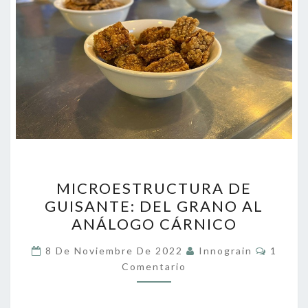
MICROESTRUCTURA
MICROESTRUCTURA DE
DE
GUISANTE: DEL GRANO AL
GUISANTE:
ANÁLOGO CÁRNICO
DEL
GRANO
Coment
8 De Noviembre De 2022
Innograin
1
AL
Comentario
ANÁLOGO
CÁRNICO