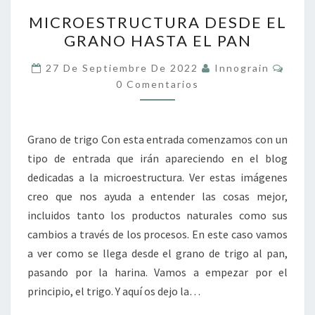
MICROESTRUCTURA
MICROESTRUCTURA DESDE EL
DESDE
GRANO HASTA EL PAN
EL
GRANO
Come
27 De Septiembre De 2022
Innograin
HASTA
0 Comentarios
EL
PAN
Grano de trigo Con esta entrada comenzamos con un
tipo de entrada que irán apareciendo en el blog
dedicadas a la microestructura. Ver estas imágenes
creo que nos ayuda a entender las cosas mejor,
incluidos tanto los productos naturales como sus
cambios a través de los procesos. En este caso vamos
a ver como se llega desde el grano de trigo al pan,
pasando por la harina. Vamos a empezar por el
principio, el trigo. Y aquí os dejo la…