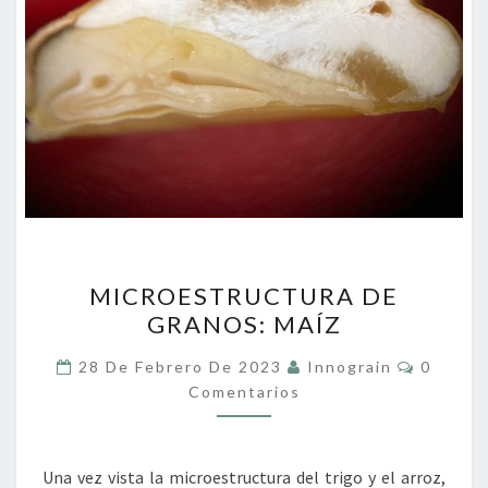
MICROESTRUCTURA
MICROESTRUCTURA DE
DE
GRANOS: MAÍZ
GRANOS:
MAÍZ
Comenta
28 De Febrero De 2023
Innograin
0
Comentarios
Una vez vista la microestructura del trigo y el arroz,