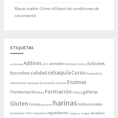
Masas madre. Cómo influyen las condiciones de
crecimiento
ETIQUETAS
Aditivos
Azúcares
almidón
Amilasas
arroz
acrilamida
AETC
celiaquía
Curso
calidad
bizcochos
Desperdicio
Enzimas
alimentario
Economía circular
Doctorado
Formación
Fermentación
galletas
fibra
Fritura
harinas
Gluten
Grasas
hidrocoloides
guisante
ingrediente
levadura
horneado
I+D+i
impulsor
innograin
integral