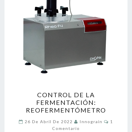
CONTROL
CONTROL DE LA
DE
FERMENTACIÓN:
LA
REOFERMENTÓMETRO
FERMENTACIÓN:
REOFERMENTÓMETRO
Comentar
26 De Abril De 2022
Innograin
1
Comentario