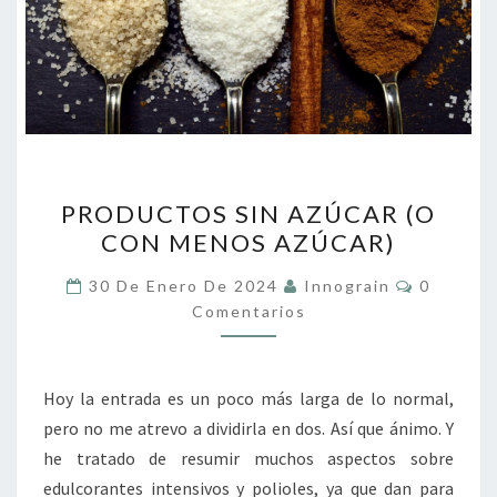
PRODUCTOS
PRODUCTOS SIN AZÚCAR (O
SIN
CON MENOS AZÚCAR)
AZÚCAR
(O
Comentar
30 De Enero De 2024
Innograin
0
CON
Comentarios
MENOS
AZÚCAR)
Hoy la entrada es un poco más larga de lo normal,
pero no me atrevo a dividirla en dos. Así que ánimo. Y
he tratado de resumir muchos aspectos sobre
edulcorantes intensivos y polioles, ya que dan para