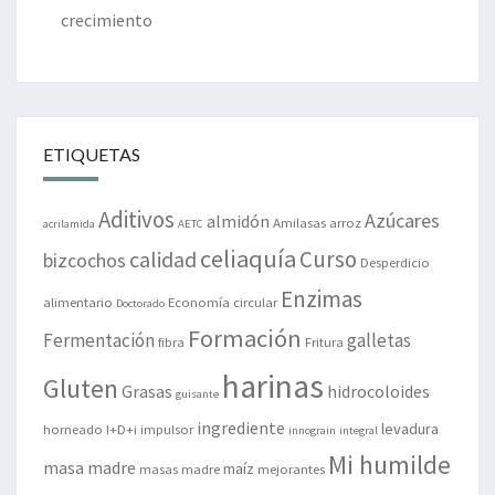
crecimiento
ETIQUETAS
Aditivos
Azúcares
almidón
Amilasas
arroz
acrilamida
AETC
celiaquía
Curso
calidad
bizcochos
Desperdicio
Enzimas
alimentario
Economía circular
Doctorado
Formación
Fermentación
galletas
fibra
Fritura
harinas
Gluten
Grasas
hidrocoloides
guisante
ingrediente
levadura
horneado
I+D+i
impulsor
innograin
integral
Mi humilde
masa madre
maíz
masas madre
mejorantes