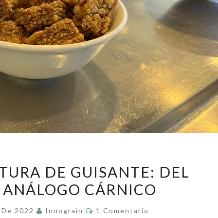
MICROESTRUCTURA
URA DE GUISANTE: DEL
DE
 ANÁLOGO CÁRNICO
GUISANTE:
DEL
Comentarios
e De 2022
Innograin
1 Comentario