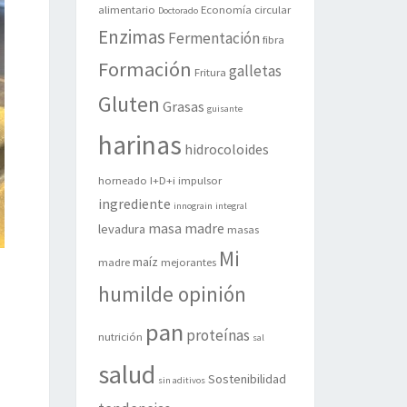
alimentario
Economía circular
Doctorado
Enzimas
Fermentación
fibra
Formación
galletas
Fritura
Gluten
Grasas
guisante
harinas
hidrocoloides
horneado
I+D+i
impulsor
ingrediente
innograin
integral
masa madre
levadura
masas
Mi
maíz
madre
mejorantes
humilde opinión
pan
proteínas
nutrición
sal
salud
Sostenibilidad
sin aditivos