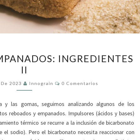
REBOZADOS
MPANADOS: INGREDIENTES
Y
II
EMPANADOS:
INGREDIENTES
Comentarios
e De 2023
Innograin
0 Comentarios
II
gua y las gomas, seguimos analizando algunos de los
intos reboados y empanados. Impulsores (ácidos y bases)
amiento térmico se recurre a la inclusión de bicarbonato
se el sodio). Pero el bicarbonato necesita reaccionar con