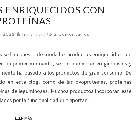
PRODUCTOS
 ENRIQUECIDOS CON
ENRIQUECIDOS
PROTEÍNAS
CON
PROTEÍNAS
Comentarios
e 2022
Innograin
2 Comentarios
os se han puesto de moda los productos enriquecidos con
 en un primer momento, se dio a conocer en gimnasios y
iormente ha pasado a los productos de gran consumo. De
do en este blog, como de las ovoproteínas, proteínas
eínas de leguminosas. Muchos productos incorporan este
dades por la funcionalidad que aportan….
LEER MÁS
LEER MÁS