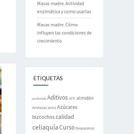
Masas madre. Actividad
enzimática y como usarlas
Masas madre. Cómo
influyen las condiciones de
crecimiento
ETIQUETAS
Aditivos
almidón
acrilamida
AETC
Azúcares
Amilasas
arroz
calidad
bizcochos
celiaquía
Curso
Desperdicio