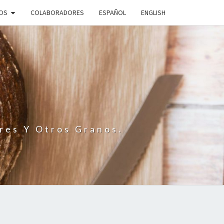
IOS
COLABORADORES
ESPAÑOL
ENGLISH
N
res Y Otros Granos.