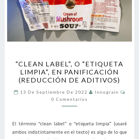
“CLEAN
“CLEAN LABEL”, O “ETIQUETA
LABEL”,
LIMPIA”, EN PANIFICACIÓN
O
(REDUCCIÓN DE ADITIVOS)
“ETIQUETA
LIMPIA”,
Come
13 De Septiembre De 2022
Innograin
EN
0 Comentarios
PANIFICACIÓN
(REDUCCIÓN
El término “clean label” o “etiqueta limpia” (usaré
DE
ambos indistintamente en el texto) es algo de lo que
ADITIVOS)