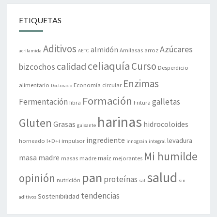
ETIQUETAS
Aditivos
Azúcares
almidón
Amilasas
arroz
acrilamida
AETC
celiaquía
Curso
calidad
bizcochos
Desperdicio
Enzimas
alimentario
Economía circular
Doctorado
Formación
Fermentación
galletas
fibra
Fritura
harinas
Gluten
Grasas
hidrocoloides
guisante
ingrediente
levadura
horneado
I+D+i
impulsor
innograin
integral
Mi humilde
masa madre
maíz
masas madre
mejorantes
salud
pan
opinión
proteínas
nutrición
sal
sin
tendencias
Sostenibilidad
aditivos