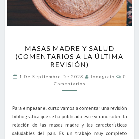
MASAS
MASAS MADRE Y SALUD
MADRE
(COMENTARIOS A LA ÚLTIMA
Y
REVISIÓN)
SALUD
(COMENTARIOS
Coment
1 De Septiembre De 2023
Innograin
0
A
Comentarios
LA
ÚLTIMA
Para empezar el curso vamos a comentar una revisión
REVISIÓN)
bibliográfica que se ha publicado este verano sobre la
relación de las masas madre y las características
saludables del pan. Es un trabajo muy completo