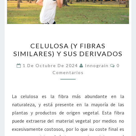
CELULOSA
CELULOSA (Y FIBRAS
(Y
SIMILARES) Y SUS DERIVADOS
FIBRAS
SIMILARES)
Comenta
1 De Octubre De 2024
Innograin
0
Y
Comentarios
SUS
DERIVADOS
La celulosa es la fibra más abundante en la
naturaleza, y está presente en la mayoría de las
plantas y productos de origen vegetal. Esta fibra
puede extraerse del material vegetal por medios no
excesivamente costosos, por lo que su coste final es