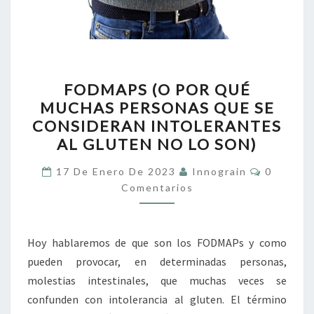
FODMAPS
FODMAPS (O POR QUÉ
(O
MUCHAS PERSONAS QUE SE
POR
CONSIDERAN INTOLERANTES
QUÉ
AL GLUTEN NO LO SON)
MUCHAS
Comentar
PERSONAS
17 De Enero De 2023
Innograin
0
Comentarios
QUE
SE
CONSIDERAN
Hoy hablaremos de que son los FODMAPs y como
INTOLERANTES
pueden provocar, en determinadas personas,
AL
molestias intestinales, que muchas veces se
GLUTEN
confunden con intolerancia al gluten. El término
NO