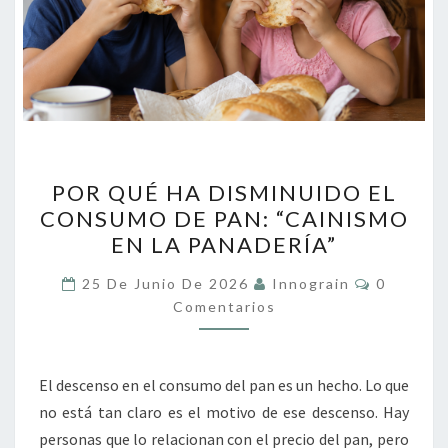
POR
POR QUÉ HA DISMINUIDO EL
QUÉ
CONSUMO DE PAN: “CAINISMO
HA
EN LA PANADERÍA”
DISMINUIDO
EL
Comentar
25 De Junio De 2026
Innograin
0
CONSUMO
Comentarios
DE
PAN:
El descenso en el consumo del pan es un hecho. Lo que
“CAINISMO
no está tan claro es el motivo de ese descenso. Hay
EN
personas que lo relacionan con el precio del pan, pero
LA