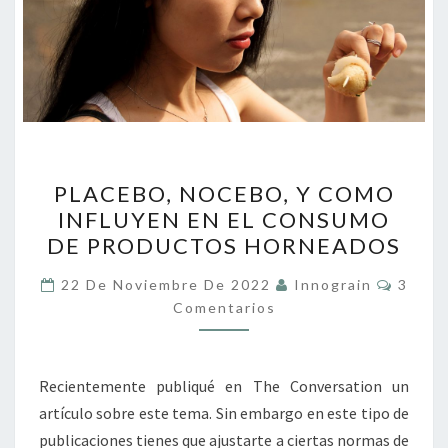
PLACEBO,
PLACEBO, NOCEBO, Y COMO
NOCEBO,
INFLUYEN EN EL CONSUMO
Y
DE PRODUCTOS HORNEADOS
COMO
INFLUYEN
Coment
22 De Noviembre De 2022
Innograin
3
EN
Comentarios
EL
CONSUMO
Recientemente publiqué en The Conversation un
DE
artículo sobre este tema. Sin embargo en este tipo de
PRODUCTOS
publicaciones tienes que ajustarte a ciertas normas de
HORNEADOS