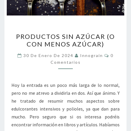
PRODUCTOS
PRODUCTOS SIN AZÚCAR (O
SIN
CON MENOS AZÚCAR)
AZÚCAR
(O
Comentar
30 De Enero De 2024
Innograin
0
CON
Comentarios
MENOS
AZÚCAR)
Hoy la entrada es un poco más larga de lo normal,
pero no me atrevo a dividirla en dos. Así que ánimo. Y
he tratado de resumir muchos aspectos sobre
edulcorantes intensivos y polioles, ya que dan para
mucho. Pero seguro que si os interesa podréis
encontrar información en libros y artículos. Habíamos