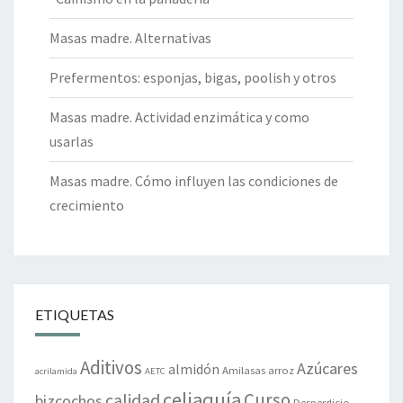
Masas madre. Alternativas
Prefermentos: esponjas, bigas, poolish y otros
Masas madre. Actividad enzimática y como
usarlas
Masas madre. Cómo influyen las condiciones de
crecimiento
ETIQUETAS
Aditivos
Azúcares
almidón
Amilasas
arroz
acrilamida
AETC
celiaquía
Curso
calidad
bizcochos
Desperdicio