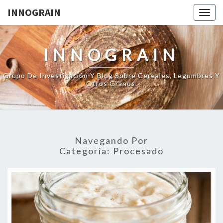
INNOGRAIN
Togg
navig
INNOGRAIN
Grupo De Investigación Y Blog Sobre Cereales, Legumbres Y
Otros Granos.
Navegando Por
Categoría:
Procesado