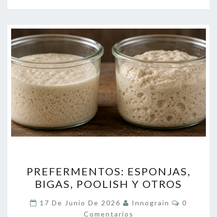
PREFERMENTOS:
PREFERMENTOS: ESPONJAS,
ESPONJAS,
BIGAS, POOLISH Y OTROS
BIGAS,
POOLISH
Comentar
17 De Junio De 2026
Innograin
0
Y
Comentarios