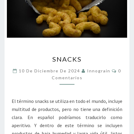
SNACKS
SNACKS
Coment
10 De Diciembre De 2024
Innograin
0
Comentarios
El término snacks se utiliza en todo el mundo, incluye
multitud de productos, pero no tiene una definición
clara. En español podríamos traducirlo como
aperitivo. Y dentro de este término se incluyen
productos de baja humedad y larga vida útil, listos