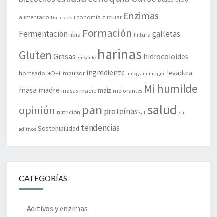
Enzimas
alimentario
Economía circular
Doctorado
Formación
Fermentación
galletas
fibra
Fritura
harinas
Gluten
Grasas
hidrocoloides
guisante
ingrediente
levadura
horneado
I+D+i
impulsor
innograin
integral
Mi humilde
masa madre
maíz
masas madre
mejorantes
salud
pan
opinión
proteínas
nutrición
sal
sin
tendencias
Sostenibilidad
aditivos
CATEGORÍAS
Aditivos y enzimas