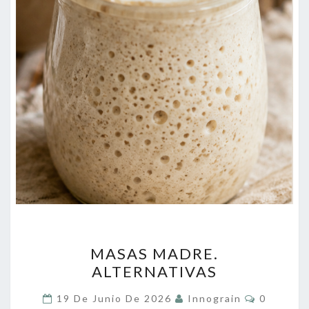
MASAS
MASAS MADRE.
MADRE.
ALTERNATIVAS
ALTERNATIVAS
Comentar
19 De Junio De 2026
Innograin
0