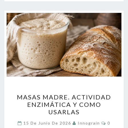
MASAS
MASAS MADRE. ACTIVIDAD
MADRE.
ENZIMÁTICA Y COMO
ACTIVIDAD
USARLAS
ENZIMÁTICA
Y
Comentar
15 De Junio De 2026
Innograin
0