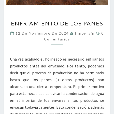
ENFRIAMIENTO
ENFRIAMIENTO DE LOS PANES
DE
LOS
Coment
12 De Noviembre De 2024
Innograin
0
PANES
Comentarios
Una vez acabado el horneado es necesario enfriar los
productos antes del envasado. Por tanto, podemos
decir que el proceso de producción no ha terminado
hasta que los panes (u otros productos) han
alcanzado una cierta temperatura. El primer motivo
para esta necesidad es evitar la condensación de agua
en el interior de los envases si los productos se
envasan todavía calientes. Esta condensación, además
de dañar la textura de los productos, supone un riesgo