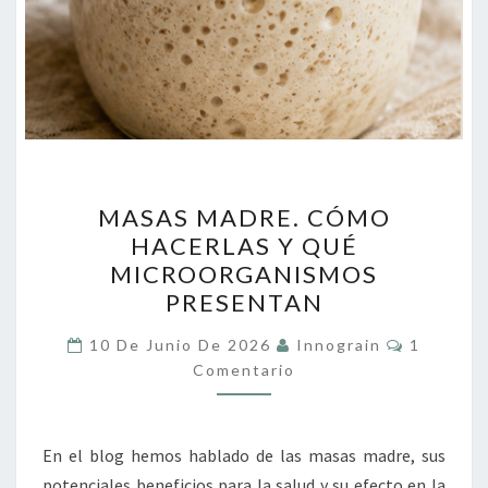
MASAS
MASAS MADRE. CÓMO
MADRE.
HACERLAS Y QUÉ
CÓMO
MICROORGANISMOS
HACERLAS
PRESENTAN
Y
Comentar
QUÉ
10 De Junio De 2026
Innograin
1
Comentario
MICROORGANISMOS
PRESENTAN
En el blog hemos hablado de las masas madre, sus
potenciales beneficios para la salud y su efecto en la