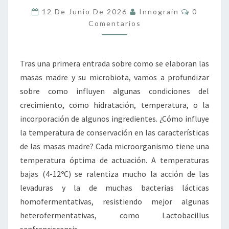
LAS
Comentar
12 De Junio De 2026
Innograin
0
CONDICIONES
Comentarios
DE
CRECIMIENTO
Tras una primera entrada sobre como se elaboran las
masas madre y su microbiota, vamos a profundizar
sobre como influyen algunas condiciones del
crecimiento, como hidratación, temperatura, o la
incorporación de algunos ingredientes. ¿Cómo influye
la temperatura de conservación en las características
de las masas madre? Cada microorganismo tiene una
temperatura óptima de actuación. A temperaturas
bajas (4-12ºC) se ralentiza mucho la acción de las
levaduras y la de muchas bacterias lácticas
homofermentativas, resistiendo mejor algunas
heterofermentativas, como Lactobacillus
sanfranciscensis,…