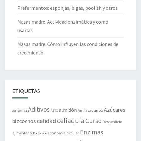
Prefermentos: esponjas, bigas, poolish y otros
Masas madre. Actividad enzimática y como
usarlas
Masas madre. Cómo influyen las condiciones de
crecimiento
ETIQUETAS
Aditivos
Azúcares
almidón
Amilasas
arroz
acrilamida
AETC
celiaquía
Curso
calidad
bizcochos
Desperdicio
Enzimas
alimentario
Economía circular
Doctorado