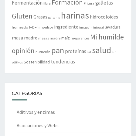
Formación
Fermentación
galletas
fibra
Fritura
harinas
Gluten
Grasas
hidrocoloides
guisante
ingrediente
levadura
horneado
I+D+i
impulsor
innograin
integral
Mi humilde
masa madre
maíz
masas madre
mejorantes
salud
pan
opinión
proteínas
nutrición
sal
sin
tendencias
Sostenibilidad
aditivos
CATEGORÍAS
Aditivos y enzimas
Asociaciones y Webs