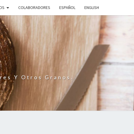
IOS
COLABORADORES
ESPAÑOL
ENGLISH
N
res Y Otros Granos.