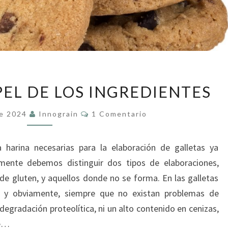
GALLETAS
APEL DE LOS INGREDIENTES
II.
PAPEL
Comentarios
De 2024
Innograin
1 Comentario
DE
LOS
a harina necesarias para la elaboración de galletas ya
INGREDIENTES
mente debemos distinguir dos tipos de elaboraciones,
 de gluten, y aquellos donde no se forma. En las galletas
, y obviamente, siempre que no existan problemas de
egradación proteolítica, ni un alto contenido en cenizas,
de…