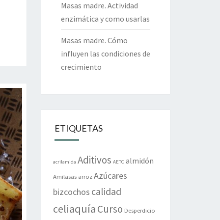
Masas madre. Actividad
enzimática y como usarlas
Masas madre. Cómo
influyen las condiciones de
crecimiento
ETIQUETAS
Aditivos
almidón
acrilamida
AETC
Azúcares
Amilasas
arroz
calidad
bizcochos
celiaquía
Curso
Desperdicio