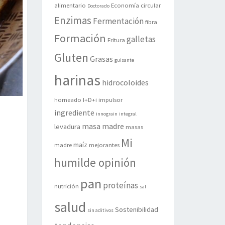
alimentario
Economía circular
Doctorado
Enzimas
Fermentación
fibra
Formación
galletas
Fritura
Gluten
Grasas
guisante
harinas
hidrocoloides
horneado
I+D+i
impulsor
ingrediente
innograin
integral
masa madre
levadura
masas
Mi
maíz
madre
mejorantes
humilde opinión
pan
proteínas
nutrición
sal
salud
Sostenibilidad
sin aditivos