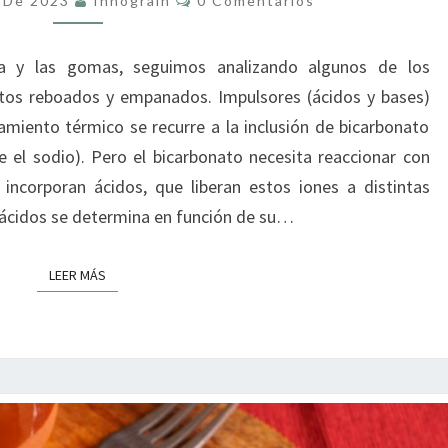
e De 2023
Innograin
0 Comentarios
II
gua y las gomas, seguimos analizando algunos de los
intos reboados y empanados. Impulsores (ácidos y bases)
amiento térmico se recurre a la inclusión de bicarbonato
se el sodio). Pero el bicarbonato necesita reaccionar con
 incorporan ácidos, que liberan estos iones a distintas
 ácidos se determina en función de su…
LEER MÁS
LEER MÁS