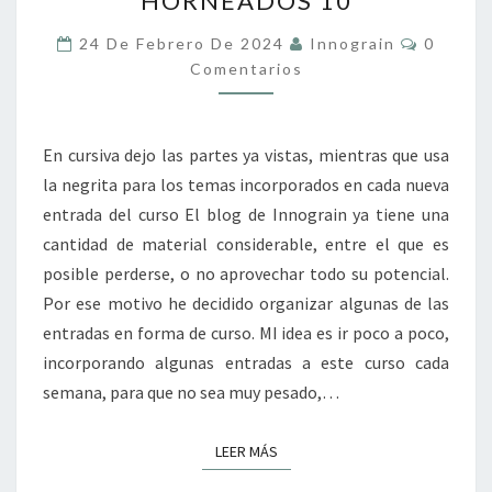
HORNEADOS 10
Y
OTROS
Comenta
24 De Febrero De 2024
Innograin
0
PRODUCTOS
Comentarios
HORNEADOS
10
En cursiva dejo las partes ya vistas, mientras que usa
la negrita para los temas incorporados en cada nueva
entrada del curso El blog de Innograin ya tiene una
cantidad de material considerable, entre el que es
posible perderse, o no aprovechar todo su potencial.
Por ese motivo he decidido organizar algunas de las
entradas en forma de curso. MI idea es ir poco a poco,
incorporando algunas entradas a este curso cada
semana, para que no sea muy pesado,…
LEER MÁS
LEER MÁS