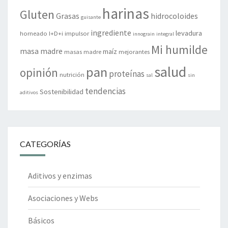
harinas
Gluten
Grasas
hidrocoloides
guisante
ingrediente
levadura
horneado
I+D+i
impulsor
innograin
integral
Mi humilde
masa madre
maíz
masas madre
mejorantes
salud
pan
opinión
proteínas
nutrición
sal
sin
tendencias
Sostenibilidad
aditivos
CATEGORÍAS
Aditivos y enzimas
Asociaciones y Webs
Básicos