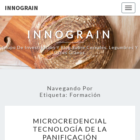
INNOGRAIN
Togg
navig
INNOGRAIN
Grupo De Investigación Y Blog Sobre Cereales, Legumbres Y
Otros Granos.
Navegando Por
Etiqueta:
Formación
MICROCREDENCIAL
MICROCREDENCIAL
TECNOLOGÍA
TECNOLOGÍA DE LA
DE
PANIFICACIÓN
LA