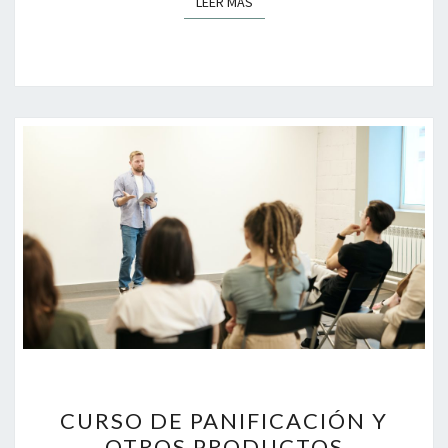
LEER MÁS
LEER MÁS
CURSO
CURSO DE PANIFICACIÓN Y
DE
OTROS PRODUCTOS