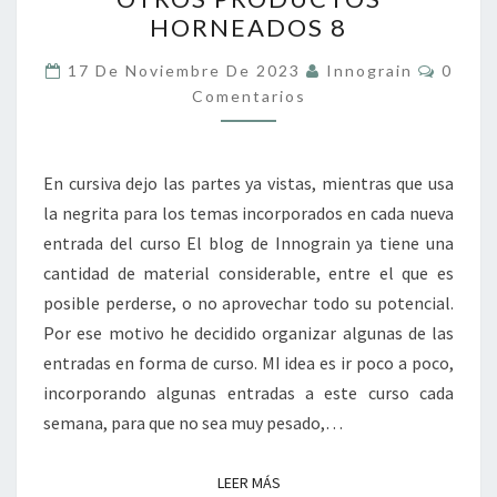
PANIFICACIÓN
HORNEADOS 8
Y
OTROS
Coment
17 De Noviembre De 2023
Innograin
0
PRODUCTOS
Comentarios
HORNEADOS
8
En cursiva dejo las partes ya vistas, mientras que usa
la negrita para los temas incorporados en cada nueva
entrada del curso El blog de Innograin ya tiene una
cantidad de material considerable, entre el que es
posible perderse, o no aprovechar todo su potencial.
Por ese motivo he decidido organizar algunas de las
entradas en forma de curso. MI idea es ir poco a poco,
incorporando algunas entradas a este curso cada
semana, para que no sea muy pesado,…
LEER MÁS
LEER MÁS