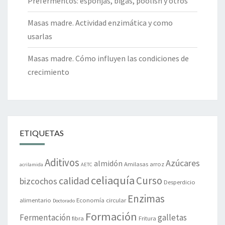
Prefermentos: esponjas, bigas, poolish y otros
Masas madre. Actividad enzimática y como
usarlas
Masas madre. Cómo influyen las condiciones de
crecimiento
ETIQUETAS
Aditivos
Azúcares
almidón
Amilasas
arroz
acrilamida
AETC
celiaquía
Curso
calidad
bizcochos
Desperdicio
Enzimas
alimentario
Economía circular
Doctorado
Formación
Fermentación
galletas
fibra
Fritura