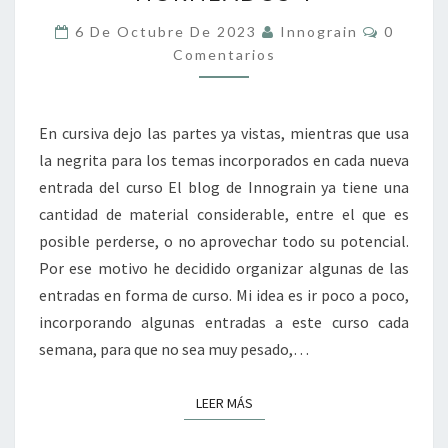
Y
OTROS
Comenta
6 De Octubre De 2023
Innograin
0
PRODUCTOS
Comentarios
HORNEADOS
4
En cursiva dejo las partes ya vistas, mientras que usa
la negrita para los temas incorporados en cada nueva
entrada del curso El blog de Innograin ya tiene una
cantidad de material considerable, entre el que es
posible perderse, o no aprovechar todo su potencial.
Por ese motivo he decidido organizar algunas de las
entradas en forma de curso. Mi idea es ir poco a poco,
incorporando algunas entradas a este curso cada
semana, para que no sea muy pesado,…
LEER MÁS
LEER MÁS