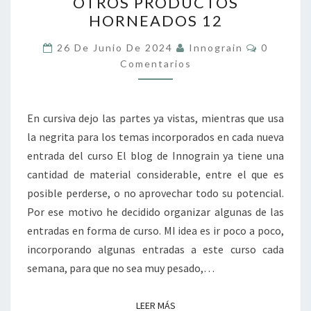
OTROS PRODUCTOS
PANIFICACIÓN
HORNEADOS 12
Y
OTROS
Comentar
26 De Junio De 2024
Innograin
0
PRODUCTOS
Comentarios
HORNEADOS
12
En cursiva dejo las partes ya vistas, mientras que usa
la negrita para los temas incorporados en cada nueva
entrada del curso El blog de Innograin ya tiene una
cantidad de material considerable, entre el que es
posible perderse, o no aprovechar todo su potencial.
Por ese motivo he decidido organizar algunas de las
entradas en forma de curso. MI idea es ir poco a poco,
incorporando algunas entradas a este curso cada
semana, para que no sea muy pesado,…
LEER MÁS
LEER MÁS