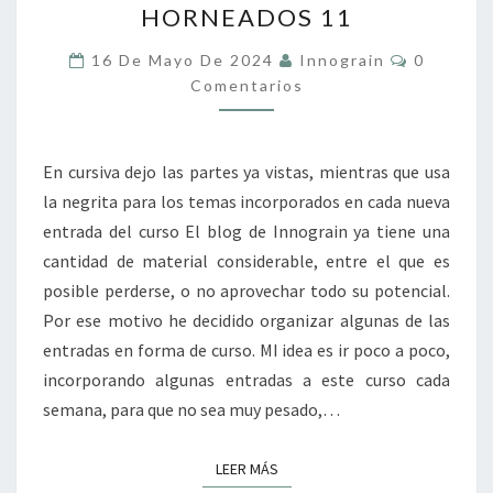
HORNEADOS 11
Y
OTROS
Comentar
16 De Mayo De 2024
Innograin
0
PRODUCTOS
Comentarios
HORNEADOS
11
En cursiva dejo las partes ya vistas, mientras que usa
la negrita para los temas incorporados en cada nueva
entrada del curso El blog de Innograin ya tiene una
cantidad de material considerable, entre el que es
posible perderse, o no aprovechar todo su potencial.
Por ese motivo he decidido organizar algunas de las
entradas en forma de curso. MI idea es ir poco a poco,
incorporando algunas entradas a este curso cada
semana, para que no sea muy pesado,…
LEER MÁS
LEER MÁS