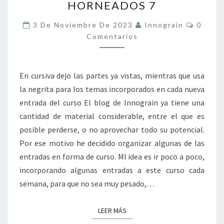
HORNEADOS 7
Y
OTROS
Coment
3 De Noviembre De 2023
Innograin
0
PRODUCTOS
Comentarios
HORNEADOS
7
En cursiva dejo las partes ya vistas, mientras que usa
la negrita para los temas incorporados en cada nueva
entrada del curso El blog de Innograin ya tiene una
cantidad de material considerable, entre el que es
posible perderse, o no aprovechar todo su potencial.
Por ese motivo he decidido organizar algunas de las
entradas en forma de curso. MI idea es ir poco a poco,
incorporando algunas entradas a este curso cada
semana, para que no sea muy pesado,…
LEER MÁS
LEER MÁS