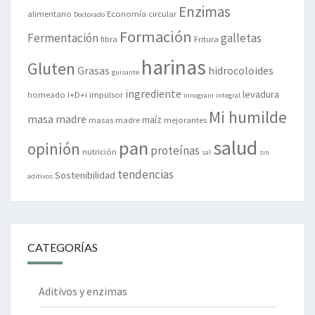
Enzimas
alimentario
Economía circular
Doctorado
Formación
Fermentación
galletas
fibra
Fritura
harinas
Gluten
Grasas
hidrocoloides
guisante
ingrediente
levadura
horneado
I+D+i
impulsor
innograin
integral
Mi humilde
masa madre
maíz
masas madre
mejorantes
salud
pan
opinión
proteínas
nutrición
sal
sin
tendencias
Sostenibilidad
aditivos
CATEGORÍAS
Aditivos y enzimas