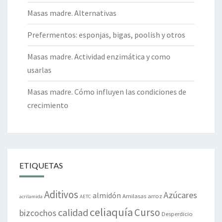
Masas madre. Alternativas
Prefermentos: esponjas, bigas, poolish y otros
Masas madre. Actividad enzimática y como
usarlas
Masas madre. Cómo influyen las condiciones de
crecimiento
ETIQUETAS
Aditivos
Azúcares
almidón
Amilasas
arroz
acrilamida
AETC
celiaquía
Curso
calidad
bizcochos
Desperdicio