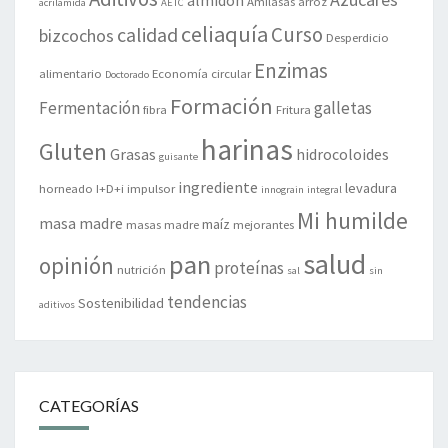
almidón
Amilasas
arroz
acrilamida
AETC
celiaquía
Curso
calidad
bizcochos
Desperdicio
Enzimas
alimentario
Economía circular
Doctorado
Formación
Fermentación
galletas
fibra
Fritura
harinas
Gluten
Grasas
hidrocoloides
guisante
ingrediente
levadura
horneado
I+D+i
impulsor
innograin
integral
Mi humilde
masa madre
maíz
masas madre
mejorantes
salud
pan
opinión
proteínas
nutrición
sal
sin
tendencias
Sostenibilidad
aditivos
CATEGORÍAS