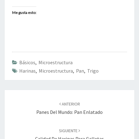
Me gusta esto:
Básicos
,
Microestructura
Harinas
,
Microestructura
,
Pan
,
Trigo
Navegación
de
ANTERIOR
entradas
Panes Del Mundo: Pan Enlatado
SIGUIENTE
Calidad De Harinas Para Galletas