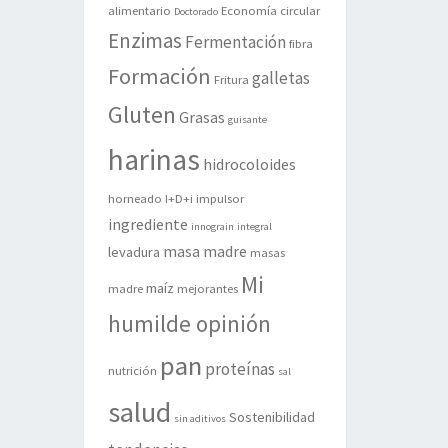
alimentario
Economía circular
Doctorado
Enzimas
Fermentación
fibra
Formación
galletas
Fritura
Gluten
Grasas
guisante
harinas
hidrocoloides
horneado
I+D+i
impulsor
ingrediente
innograin
integral
masa madre
levadura
masas
Mi
maíz
madre
mejorantes
humilde opinión
pan
proteínas
nutrición
sal
salud
Sostenibilidad
sin aditivos