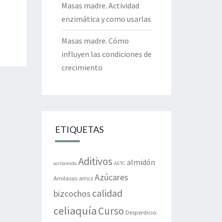
Masas madre. Actividad
enzimática y como usarlas
Masas madre. Cómo
influyen las condiciones de
crecimiento
ETIQUETAS
Aditivos
almidón
acrilamida
AETC
Azúcares
Amilasas
arroz
calidad
bizcochos
celiaquía
Curso
Desperdicio