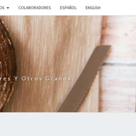
IOS
COLABORADORES
ESPAÑOL
ENGLISH
N
res Y Otros Granos.