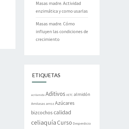
Masas madre. Actividad
enzimática y como usarlas
Masas madre. Cómo
influyen las condiciones de
crecimiento
ETIQUETAS
Aditivos
almidón
acrilamida
AETC
Azúcares
Amilasas
arroz
calidad
bizcochos
celiaquía
Curso
Desperdicio