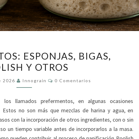
PREFERMENTOS:
OS: ESPONJAS, BIGAS,
ESPONJAS,
LISH Y OTROS
BIGAS,
POOLISH
Comentarios
e 2026
Innograin
0 Comentarios
Y
OTROS
n los llamados prefermentos, en algunas ocasiones
 Estos no son más que mezclas de harina y agua, en
asos con la incorporación de otros ingredientes, con o sin
so un tiempo variable antes de incorporarlos a la masa.
mo pueden contribuir al proceso de panificación Poolish