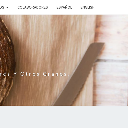
IOS
COLABORADORES
ESPAÑOL
ENGLISH
N
res Y Otros Granos.