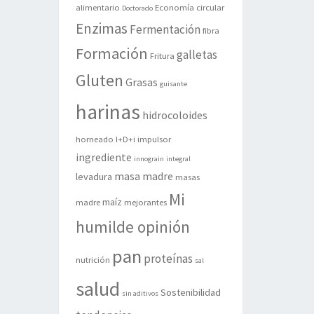
alimentario
Economía circular
Doctorado
Enzimas
Fermentación
fibra
Formación
galletas
Fritura
Gluten
Grasas
guisante
harinas
hidrocoloides
horneado
I+D+i
impulsor
ingrediente
innograin
integral
masa madre
levadura
masas
Mi
maíz
madre
mejorantes
humilde opinión
pan
proteínas
nutrición
sal
salud
Sostenibilidad
sin aditivos