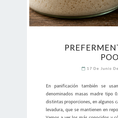
PREFERMENT
POO
17 De Junio D
En panificación también se usa
denominados masas madre tipo 0.
distintas proporciones, en algunos c
levadura, que se mantienen en repo
Vamos a ver los más conocidos y có