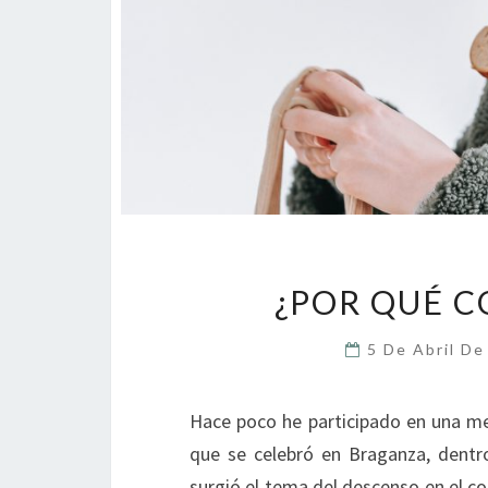
¿POR QUÉ 
5 De Abril D
Hace poco he participado en una me
que se celebró en Braganza, dentr
surgió el tema del descenso en el c