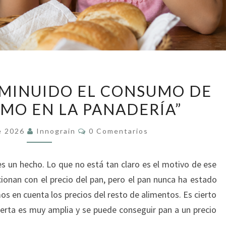
POR
SMINUIDO EL CONSUMO DE
QUÉ
SMO EN LA PANADERÍA”
HA
DISMINUIDO
Comentarios
e 2026
Innograin
0 Comentarios
EL
CONSUMO
s un hecho. Lo que no está tan claro es el motivo de ese
DE
ionan con el precio del pan, pero el pan nunca ha estado
PAN:
s en cuenta los precios del resto de alimentos. Es cierto
“CAINISMO
erta es muy amplia y se puede conseguir pan a un precio
EN