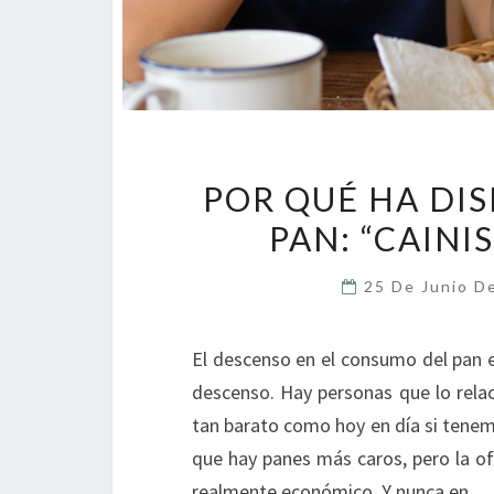
POR QUÉ HA DI
PAN: “CAINI
25 De Junio D
El descenso en el consumo del pan e
descenso. Hay personas que lo relac
tan barato como hoy en día si tenemo
que hay panes más caros, pero la of
realmente económico. Y nunca en…