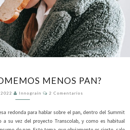
¿POR
COMEMOS MENOS PAN?
QUÉ
COMEMOS
Comentarios
e 2022
Innograin
2 Comentarios
MENOS
PAN?
sa redonda para hablar sobre el pan, dentro del Summit
o a su vez del proyecto Transcolab, y como es habitual
onsumo de pan. Este tema, que obviamente es cierto, sale