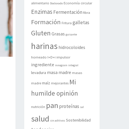
alimentario
Economía circular
Doctorado
Enzimas
Fermentación
fibra
Formación
galletas
Fritura
Gluten
Grasas
guisante
harinas
hidrocoloides
horneado
I+D+i
impulsor
ingrediente
innograin
integral
masa madre
levadura
masas
Mi
maíz
madre
mejorantes
humilde opinión
pan
proteínas
nutrición
sal
salud
Sostenibilidad
sin aditivos