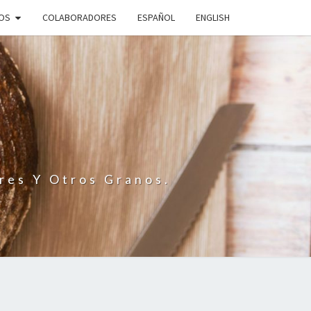
IOS
COLABORADORES
ESPAÑOL
ENGLISH
N
res Y Otros Granos.