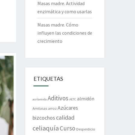
Masas madre. Actividad
enzimática y como usarlas
Masas madre. Cómo
influyen las condiciones de
crecimiento
ETIQUETAS
Aditivos
almidón
acrilamida
AETC
Azúcares
Amilasas
arroz
calidad
bizcochos
celiaquía
Curso
Desperdicio