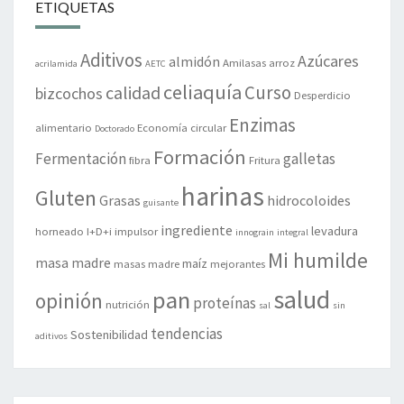
ETIQUETAS
Aditivos
Azúcares
almidón
Amilasas
arroz
acrilamida
AETC
celiaquía
Curso
calidad
bizcochos
Desperdicio
Enzimas
alimentario
Economía circular
Doctorado
Formación
Fermentación
galletas
fibra
Fritura
harinas
Gluten
Grasas
hidrocoloides
guisante
ingrediente
levadura
horneado
I+D+i
impulsor
innograin
integral
Mi humilde
masa madre
maíz
masas madre
mejorantes
salud
pan
opinión
proteínas
nutrición
sal
sin
tendencias
Sostenibilidad
aditivos