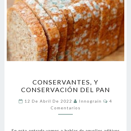
CONSERVANTES,
CONSERVANTES, Y
Y
CONSERVACIÓN DEL PAN
CONSERVACIÓN
DEL
Comentar
12 De Abril De 2022
Innograin
4
PAN
Comentarios
En esta entrada vamos a hablar de aquellos aditivos