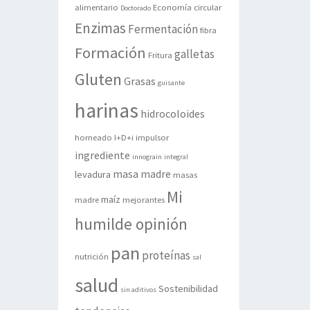
alimentario
Economía circular
Doctorado
Enzimas
Fermentación
fibra
Formación
galletas
Fritura
Gluten
Grasas
guisante
harinas
hidrocoloides
horneado
I+D+i
impulsor
ingrediente
innograin
integral
masa madre
levadura
masas
Mi
maíz
madre
mejorantes
humilde opinión
pan
proteínas
nutrición
sal
salud
Sostenibilidad
sin aditivos