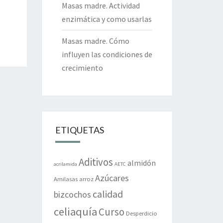
Masas madre. Actividad
enzimática y como usarlas
Masas madre. Cómo
influyen las condiciones de
crecimiento
ETIQUETAS
Aditivos
almidón
acrilamida
AETC
Azúcares
Amilasas
arroz
calidad
bizcochos
celiaquía
Curso
Desperdicio