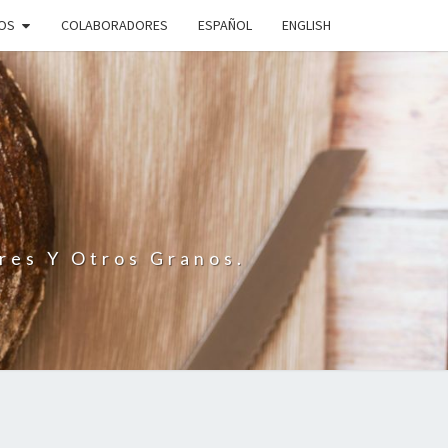
IOS
COLABORADORES
ESPAÑOL
ENGLISH
N
res Y Otros Granos.