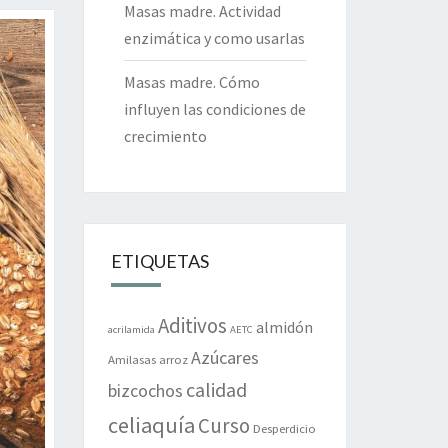
Masas madre. Actividad
enzimática y como usarlas
Masas madre. Cómo
influyen las condiciones de
crecimiento
ETIQUETAS
Aditivos
almidón
acrilamida
AETC
Azúcares
Amilasas
arroz
calidad
bizcochos
celiaquía
Curso
Desperdicio