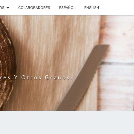
IOS
COLABORADORES
ESPAÑOL
ENGLISH
N
res Y Otros Granos.