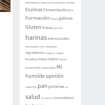
alimentario
Economía circular
Doctorado
Enzimas
Fermentación
fibra
Formación
galletas
Fritura
Gluten
Grasas
guisante
harinas
hidrocoloides
horneado
I+D+i
impulsor
ingrediente
innograin
integral
masa madre
levadura
masas
Mi
maíz
madre
mejorantes
humilde opinión
pan
proteínas
nutrición
sal
salud
Sostenibilidad
sin aditivos