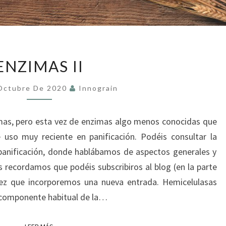
ENZIMAS
ENZIMAS II
II
Octubre De 2020
Innograin
as, pero esta vez de enzimas algo menos conocidas que
e uso muy reciente en panificación. Podéis consultar la
panificación, donde hablábamos de aspectos generales y
os recordamos que podéis subscribiros al blog (en la parte
 vez que incorporemos una nueva entrada. Hemicelulasas
n componente habitual de la…