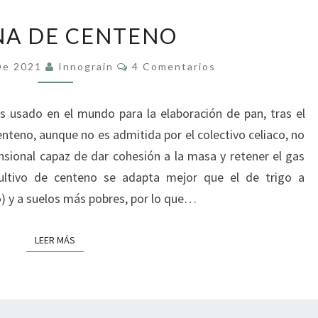
HARINA
NA DE CENTENO
DE
CENTENO
Comentarios
De 2021
Innograin
4 Comentarios
s usado en el mundo para la elaboración de pan, tras el
enteno, aunque no es admitida por el colectivo celiaco, no
sional capaz de dar cohesión a la masa y retener el gas
ultivo de centeno se adapta mejor que el de trigo a
o) y a suelos más pobres, por lo que…
LEER MÁS
LEER MÁS