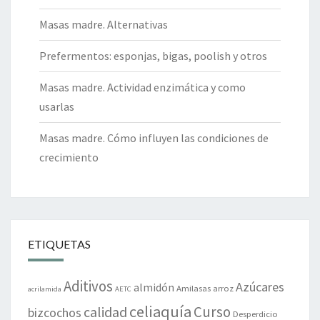
Masas madre. Alternativas
Prefermentos: esponjas, bigas, poolish y otros
Masas madre. Actividad enzimática y como
usarlas
Masas madre. Cómo influyen las condiciones de
crecimiento
ETIQUETAS
Aditivos
Azúcares
almidón
Amilasas
arroz
acrilamida
AETC
celiaquía
Curso
calidad
bizcochos
Desperdicio