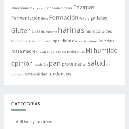
Enzimas
alimentario
Economía circular
Doctorado
Formación
Fermentación
galletas
fibra
Fritura
harinas
Gluten
Grasas
hidrocoloides
guisante
ingrediente
levadura
horneado
I+D+i
impulsor
innograin
integral
Mi humilde
masa madre
maíz
masas madre
mejorantes
salud
pan
opinión
proteínas
nutrición
sal
sin
tendencias
Sostenibilidad
aditivos
CATEGORÍAS
Aditivos y enzimas