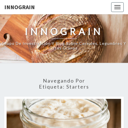
INNOGRAIN
Togg
navig
INNOGRAIN
Grupo De Investigación Y Blog Sobre Cereales, Legumbres Y
Otros Granos.
Navegando Por
Etiqueta:
Starters