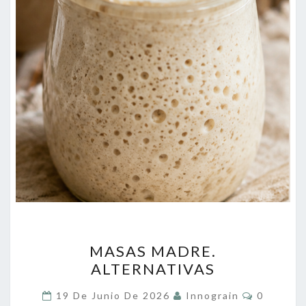
MASAS
MASAS MADRE.
MADRE.
ALTERNATIVAS
ALTERNATIVAS
Comentar
19 De Junio De 2026
Innograin
0