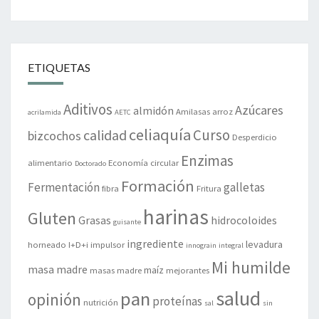
ETIQUETAS
Aditivos
Azúcares
almidón
Amilasas
arroz
acrilamida
AETC
celiaquía
Curso
calidad
bizcochos
Desperdicio
Enzimas
alimentario
Economía circular
Doctorado
Formación
Fermentación
galletas
fibra
Fritura
harinas
Gluten
Grasas
hidrocoloides
guisante
ingrediente
levadura
horneado
I+D+i
impulsor
innograin
integral
Mi humilde
masa madre
maíz
masas madre
mejorantes
salud
pan
opinión
proteínas
nutrición
sal
sin