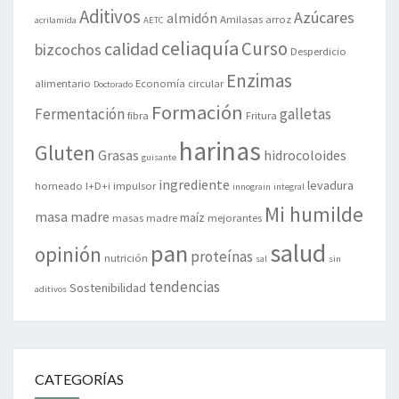
Aditivos
Azúcares
almidón
Amilasas
arroz
acrilamida
AETC
celiaquía
Curso
calidad
bizcochos
Desperdicio
Enzimas
alimentario
Economía circular
Doctorado
Formación
Fermentación
galletas
fibra
Fritura
harinas
Gluten
Grasas
hidrocoloides
guisante
ingrediente
levadura
horneado
I+D+i
impulsor
innograin
integral
Mi humilde
masa madre
maíz
masas madre
mejorantes
salud
pan
opinión
proteínas
nutrición
sal
sin
tendencias
Sostenibilidad
aditivos
CATEGORÍAS