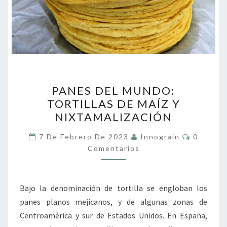
PANES
PANES DEL MUNDO:
DEL
TORTILLAS DE MAÍZ Y
MUNDO:
NIXTAMALIZACIÓN
TORTILLAS
DE
Comenta
7 De Febrero De 2023
Innograin
0
MAÍZ
Comentarios
Y
NIXTAMALIZACIÓN
Bajo la denominación de tortilla se engloban los
panes planos mejicanos, y de algunas zonas de
Centroamérica y sur de Estados Unidos. En España,