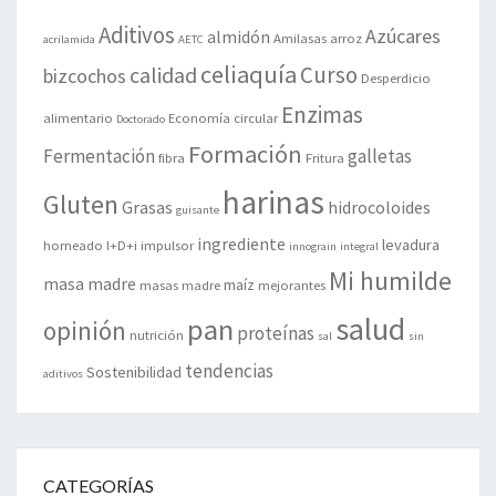
Aditivos
Azúcares
almidón
Amilasas
arroz
acrilamida
AETC
celiaquía
Curso
calidad
bizcochos
Desperdicio
Enzimas
alimentario
Economía circular
Doctorado
Formación
Fermentación
galletas
fibra
Fritura
harinas
Gluten
Grasas
hidrocoloides
guisante
ingrediente
levadura
horneado
I+D+i
impulsor
innograin
integral
Mi humilde
masa madre
maíz
masas madre
mejorantes
salud
pan
opinión
proteínas
nutrición
sal
sin
tendencias
Sostenibilidad
aditivos
CATEGORÍAS