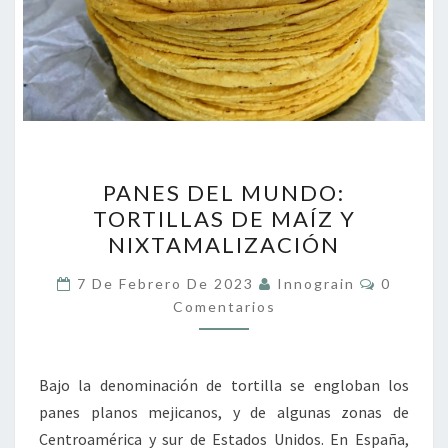
PANES
PANES DEL MUNDO:
DEL
TORTILLAS DE MAÍZ Y
MUNDO:
NIXTAMALIZACIÓN
TORTILLAS
DE
Comenta
7 De Febrero De 2023
Innograin
0
MAÍZ
Comentarios
Y
NIXTAMALIZACIÓN
Bajo la denominación de tortilla se engloban los
panes planos mejicanos, y de algunas zonas de
Centroamérica y sur de Estados Unidos. En España,