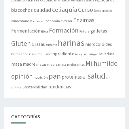
Amilasas
arroz
acrilamida
AETC
celiaquía
Curso
calidad
bizcochos
Desperdicio
Enzimas
alimentario
Economía circular
Doctorado
Formación
Fermentación
galletas
fibra
Fritura
harinas
Gluten
Grasas
hidrocoloides
guisante
ingrediente
levadura
horneado
I+D+i
impulsor
innograin
integral
Mi humilde
masa madre
maíz
masas madre
mejorantes
salud
pan
opinión
proteínas
nutrición
sal
sin
tendencias
Sostenibilidad
aditivos
CATEGORÍAS