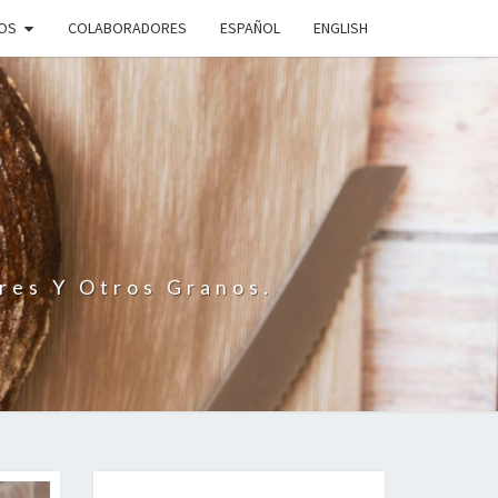
IOS
COLABORADORES
ESPAÑOL
ENGLISH
N
res Y Otros Granos.