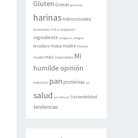
Gluten
Grasas
guisante
harinas
hidrocoloides
horneado
I+D+i
impulsor
ingrediente
innograin
integral
masa madre
levadura
masas
Mi
maíz
madre
mejorantes
humilde opinión
pan
proteínas
nutrición
sal
salud
Sostenibilidad
sin aditivos
tendencias