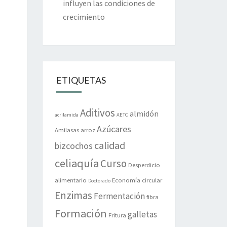
influyen las condiciones de
crecimiento
ETIQUETAS
Aditivos
almidón
acrilamida
AETC
Azúcares
Amilasas
arroz
calidad
bizcochos
celiaquía
Curso
Desperdicio
alimentario
Economía circular
Doctorado
Enzimas
Fermentación
fibra
Formación
galletas
Fritura