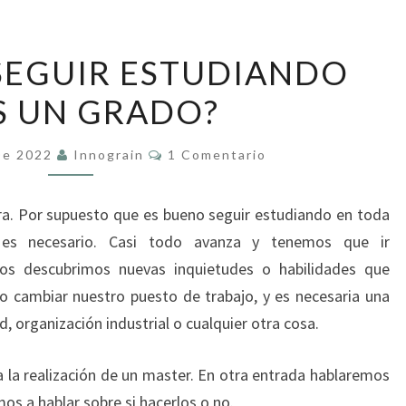
¿ES
SEGUIR ESTUDIANDO
BUENO
S UN GRADO?
SEGUIR
ESTUDIANDO
Comentarios
TRAS
De 2022
Innograin
1 Comentario
UN
GRADO?
ra. Por supuesto que es bueno seguir estudiando en toda
, es necesario. Casi todo avanza y tenemos que ir
sos descubrimos nuevas inquietudes o habilidades que
o cambiar nuestro puesto de trabajo, y es necesaria una
, organización industrial o cualquier otra cosa.
 la realización de un master. En otra entrada hablaremos
os a hablar sobre si hacerlos o no.