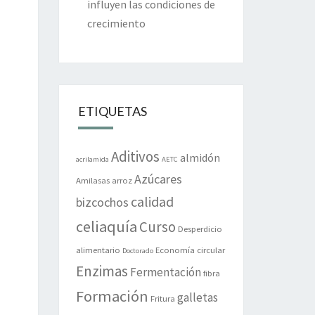
influyen las condiciones de
crecimiento
ETIQUETAS
Aditivos
almidón
acrilamida
AETC
Azúcares
Amilasas
arroz
calidad
bizcochos
celiaquía
Curso
Desperdicio
alimentario
Economía circular
Doctorado
Enzimas
Fermentación
fibra
Formación
galletas
Fritura