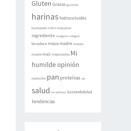
Gluten
Grasas
guisante
harinas
hidrocoloides
horneado
I+D+i
impulsor
ingrediente
innograin
integral
masa madre
levadura
masas
Mi
maíz
madre
mejorantes
humilde opinión
pan
proteínas
nutrición
sal
salud
Sostenibilidad
sin aditivos
tendencias