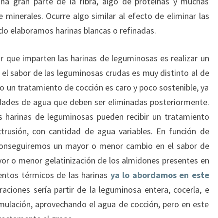
 una gran parte de la fibra, algo de proteínas y muchas
inerales. Ocurre algo similar al efecto de eliminar las
ndo elaboramos harinas blancas o refinadas.
or que imparten las harinas de leguminosas es realizar un
 el sabor de las leguminosas crudas es muy distinto al de
o un tratamiento de cocción es caro y poco sostenible, ya
idades de agua que deben ser eliminadas posteriormente.
as harinas de leguminosas pueden recibir un tratamiento
trusión, con cantidad de agua variables. En función de
conseguiremos un mayor o menor cambio en el sabor de
or o menor gelatinización de los almidones presentes en
entos térmicos de las harinas
ya lo abordamos en este
aciones sería partir de la leguminosa entera, cocerla, e
rmulación, aprovechando el agua de cocción, pero en este