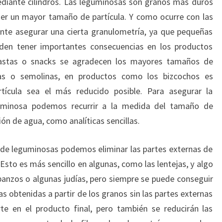
ediante cilindros. Las leguminosas son granos más duros
ener un mayor tamaño de partícula. Y como ocurre con las
ante asegurar una cierta granulometría, ya que pequeñas
den tener importantes consecuencias en los productos
 pastas o snacks se agradecen los mayores tamaños de
las o semolinas, en productos como los bizcochos es
ícula sea el más reducido posible. Para asegurar la
guminosa podemos recurrir a la medida del tamaño de
ión de agua, como analíticas sencillas.
s de leguminosas podemos eliminar las partes externas de
Esto es más sencillo en algunas, como las lentejas, y algo
nzos o algunas judías, pero siempre se puede conseguir
as obtenidas a partir de los granos sin las partes externas
rte en el producto final, pero también se reducirán las