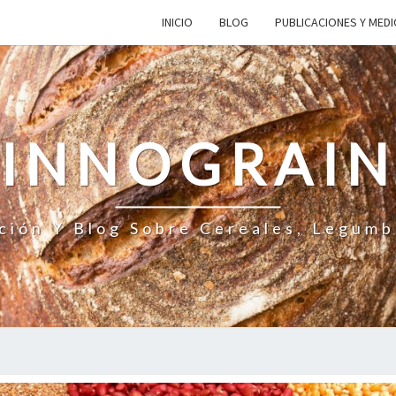
INICIO
BLOG
PUBLICACIONES Y MED
INNOGRAI
ción Y Blog Sobre Cereales, Legumb