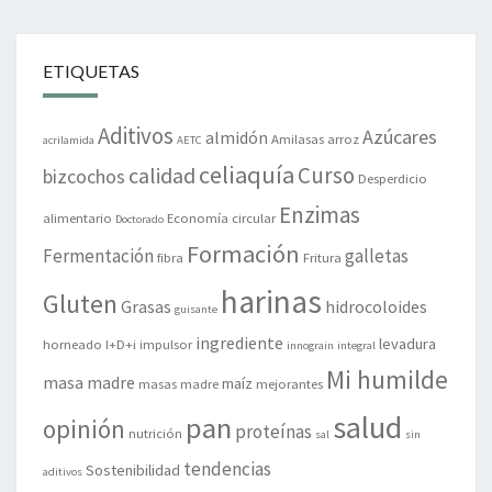
ETIQUETAS
Aditivos
Azúcares
almidón
Amilasas
arroz
acrilamida
AETC
celiaquía
Curso
calidad
bizcochos
Desperdicio
Enzimas
alimentario
Economía circular
Doctorado
Formación
Fermentación
galletas
fibra
Fritura
harinas
Gluten
Grasas
hidrocoloides
guisante
ingrediente
levadura
horneado
I+D+i
impulsor
innograin
integral
Mi humilde
masa madre
maíz
masas madre
mejorantes
salud
pan
opinión
proteínas
nutrición
sal
sin
tendencias
Sostenibilidad
aditivos