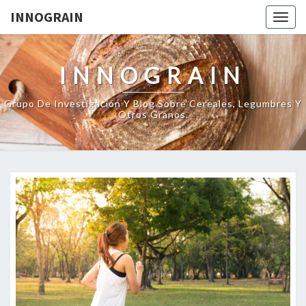
INNOGRAIN
Togg
navig
INNOGRAIN
Grupo De Investigación Y Blog Sobre Cereales, Legumbres Y
Otros Granos.