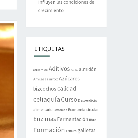
influyen las condiciones de
crecimiento
ETIQUETAS
Aditivos
almidón
acrilamida
AETC
Azúcares
Amilasas
arroz
calidad
bizcochos
celiaquía
Curso
Desperdicio
alimentario
Economía circular
Doctorado
Enzimas
Fermentación
fibra
Formación
galletas
Fritura