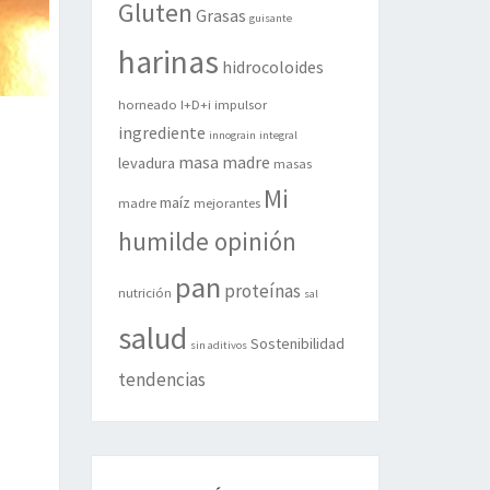
Gluten
Grasas
guisante
harinas
hidrocoloides
horneado
I+D+i
impulsor
ingrediente
innograin
integral
masa madre
levadura
masas
Mi
maíz
madre
mejorantes
humilde opinión
pan
proteínas
nutrición
sal
salud
Sostenibilidad
sin aditivos
tendencias