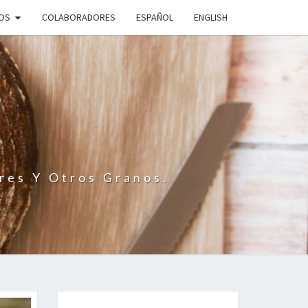
IOS
COLABORADORES
ESPAÑOL
ENGLISH
N
res Y Otros Granos.