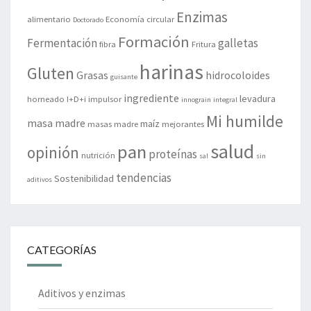
Enzimas
alimentario
Economía circular
Doctorado
Formación
Fermentación
galletas
fibra
Fritura
harinas
Gluten
Grasas
hidrocoloides
guisante
ingrediente
levadura
horneado
I+D+i
impulsor
innograin
integral
Mi humilde
masa madre
maíz
masas madre
mejorantes
salud
pan
opinión
proteínas
nutrición
sal
sin
tendencias
Sostenibilidad
aditivos
CATEGORÍAS
Aditivos y enzimas