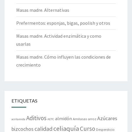
Masas madre. Alternativas
Prefermentos: esponjas, bigas, poolish y otros
Masas madre. Actividad enzimática y como
usarlas
Masas madre. Cómo influyen las condiciones de
crecimiento
ETIQUETAS
Aditivos
Azúcares
almidón
Amilasas
arroz
acrilamida
AETC
celiaquía
Curso
calidad
bizcochos
Desperdicio