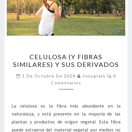
CELULOSA
CELULOSA (Y FIBRAS
(Y
SIMILARES) Y SUS DERIVADOS
FIBRAS
SIMILARES)
Comenta
1 De Octubre De 2024
Innograin
0
Y
Comentarios
SUS
DERIVADOS
La celulosa es la fibra más abundante en la
naturaleza, y está presente en la mayoría de las
plantas y productos de origen vegetal. Esta fibra
puede extraerse del material vegetal por medios no