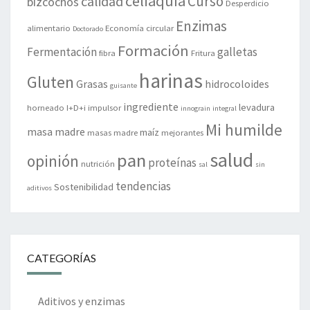
celiaquía
Curso
calidad
bizcochos
Desperdicio
Enzimas
alimentario
Economía circular
Doctorado
Formación
Fermentación
galletas
fibra
Fritura
harinas
Gluten
Grasas
hidrocoloides
guisante
ingrediente
levadura
horneado
I+D+i
impulsor
innograin
integral
Mi humilde
masa madre
maíz
masas madre
mejorantes
salud
pan
opinión
proteínas
nutrición
sal
sin
tendencias
Sostenibilidad
aditivos
CATEGORÍAS
Aditivos y enzimas