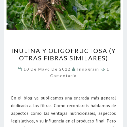
INULINA
INULINA Y OLIGOFRUCTOSA (Y
Y
OTRAS FIBRAS SIMILARES)
OLIGOFRUCTOSA
(Y
Comentar
10 De Mayo De 2022
Innograin
1
OTRAS
Comentario
FIBRAS
SIMILARES)
En el blog ya publicamos una entrada más general
dedicada a las fibras. Como recordareis hablamos de
aspectos como las ventajas nutricionales, aspectos
legislativos, y su influencia en el producto final. Pero