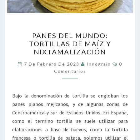
PANES
PANES DEL MUNDO:
DEL
TORTILLAS DE MAÍZ Y
MUNDO:
NIXTAMALIZACIÓN
TORTILLAS
DE
Comenta
7 De Febrero De 2023
Innograin
0
MAÍZ
Comentarios
Y
NIXTAMALIZACIÓN
Bajo la denominación de tortilla se engloban los
panes planos mejicanos, y de algunas zonas de
Centroamérica y sur de Estados Unidos. En España,
como el termino tortilla se suele utilizar para
elaboraciones a base de huevos, como la tortilla
francesa o tortilla de patata, solemos utilizar el