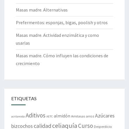
Masas madre. Alternativas
Prefermentos: esponjas, bigas, poolish y otros
Masas madre. Actividad enzimática y como
usarlas
Masas madre. Cómo influyen las condiciones de
crecimiento
ETIQUETAS
Aditivos
Azúcares
almidón
Amilasas
arroz
acrilamida
AETC
celiaquía
Curso
calidad
bizcochos
Desperdicio