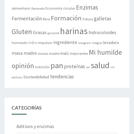
Enzimas
alimentario
Economía circular
Doctorado
Formación
Fermentación
galletas
fibra
Fritura
harinas
Gluten
Grasas
hidrocoloides
guisante
ingrediente
levadura
horneado
I+D+i
impulsor
innograin
integral
Mi humilde
masa madre
maíz
masas madre
mejorantes
salud
pan
opinión
proteínas
nutrición
sal
sin
tendencias
Sostenibilidad
aditivos
CATEGORÍAS
Aditivos y enzimas