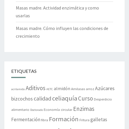
Masas madre. Actividad enzimática y como
usarlas
Masas madre. Cómo influyen las condiciones de
crecimiento
ETIQUETAS
Aditivos
Azúcares
almidón
Amilasas
arroz
acrilamida
AETC
celiaquía
Curso
calidad
bizcochos
Desperdicio
Enzimas
alimentario
Economía circular
Doctorado
Formación
Fermentación
galletas
fibra
Fritura