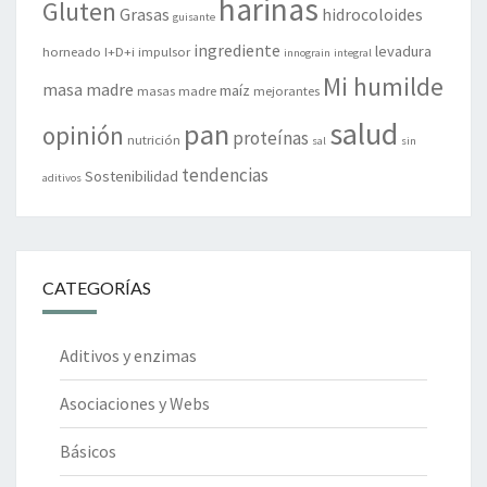
harinas
Gluten
Grasas
hidrocoloides
guisante
ingrediente
levadura
horneado
I+D+i
impulsor
innograin
integral
Mi humilde
masa madre
maíz
masas madre
mejorantes
salud
pan
opinión
proteínas
nutrición
sal
sin
tendencias
Sostenibilidad
aditivos
CATEGORÍAS
Aditivos y enzimas
Asociaciones y Webs
Básicos