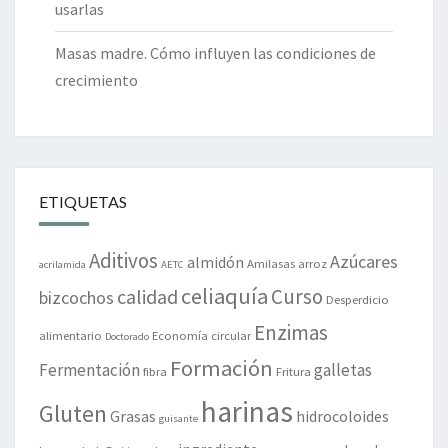
usarlas
Masas madre. Cómo influyen las condiciones de
crecimiento
ETIQUETAS
Aditivos
Azúcares
almidón
Amilasas
arroz
acrilamida
AETC
celiaquía
Curso
calidad
bizcochos
Desperdicio
Enzimas
alimentario
Economía circular
Doctorado
Formación
Fermentación
galletas
fibra
Fritura
harinas
Gluten
Grasas
hidrocoloides
guisante