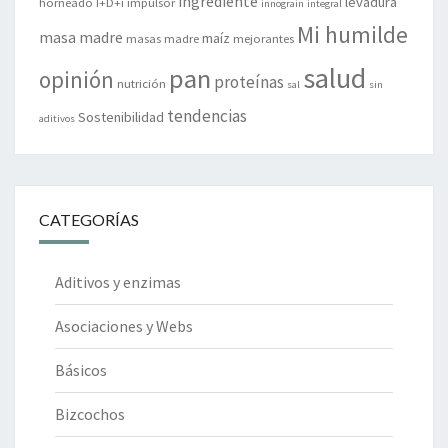
ingrediente
levadura
horneado
I+D+i
impulsor
innograin
integral
Mi humilde
masa madre
maíz
masas madre
mejorantes
salud
pan
opinión
proteínas
nutrición
sal
sin
tendencias
Sostenibilidad
aditivos
CATEGORÍAS
Aditivos y enzimas
Asociaciones y Webs
Básicos
Bizcochos