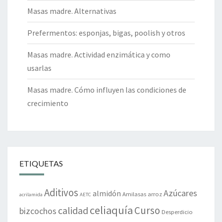
Masas madre. Alternativas
Prefermentos: esponjas, bigas, poolish y otros
Masas madre. Actividad enzimática y como
usarlas
Masas madre. Cómo influyen las condiciones de
crecimiento
ETIQUETAS
Aditivos
Azúcares
almidón
Amilasas
arroz
acrilamida
AETC
celiaquía
Curso
calidad
bizcochos
Desperdicio