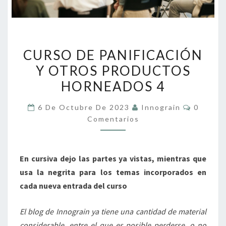
CURSO
CURSO DE PANIFICACIÓN
DE
Y OTROS PRODUCTOS
PANIFICACIÓN
HORNEADOS 4
Y
OTROS
Comenta
6 De Octubre De 2023
Innograin
0
PRODUCTOS
Comentarios
HORNEADOS
4
En cursiva dejo las partes ya vistas, mientras que
usa la negrita para los temas incorporados en
cada nueva entrada del curso
El blog de Innograin ya tiene una cantidad de material
considerable, entre el que es posible perderse, o no