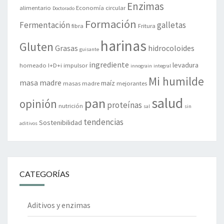
Enzimas
alimentario
Economía circular
Doctorado
Formación
Fermentación
galletas
fibra
Fritura
harinas
Gluten
Grasas
hidrocoloides
guisante
ingrediente
levadura
horneado
I+D+i
impulsor
innograin
integral
Mi humilde
masa madre
maíz
masas madre
mejorantes
salud
pan
opinión
proteínas
nutrición
sal
sin
tendencias
Sostenibilidad
aditivos
CATEGORÍAS
Aditivos y enzimas