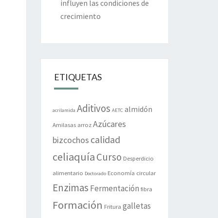
influyen las condiciones de
crecimiento
ETIQUETAS
Aditivos
almidón
acrilamida
AETC
Azúcares
Amilasas
arroz
calidad
bizcochos
celiaquía
Curso
Desperdicio
alimentario
Economía circular
Doctorado
Enzimas
Fermentación
fibra
Formación
galletas
Fritura