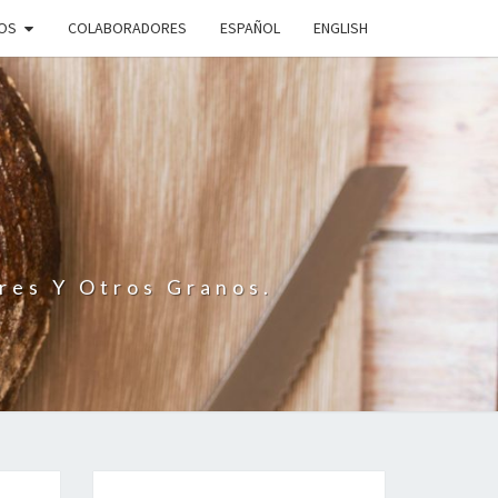
IOS
COLABORADORES
ESPAÑOL
ENGLISH
N
res Y Otros Granos.