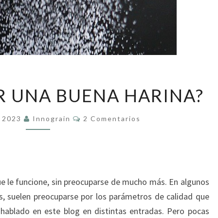
¿CÓMO
 UNA BUENA HARINA?
HACER
UNA
Comentarios
e 2023
Innograin
2 Comentarios
BUENA
HARINA?
que le funcione, sin preocuparse de mucho más. En algunos
, suelen preocuparse por los parámetros de calidad que
hablado en este blog en distintas entradas. Pero pocas