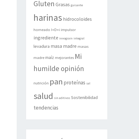
Gluten
Grasas
guisante
harinas
hidrocoloides
horneado
I+D+i
impulsor
ingrediente
innograin
integral
masa madre
levadura
masas
Mi
maíz
madre
mejorantes
humilde opinión
pan
proteínas
nutrición
sal
salud
Sostenibilidad
sin aditivos
tendencias