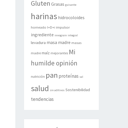
Gluten
Grasas
guisante
harinas
hidrocoloides
horneado
I+D+i
impulsor
ingrediente
innograin
integral
masa madre
levadura
masas
Mi
maíz
madre
mejorantes
humilde opinión
pan
proteínas
nutrición
sal
salud
Sostenibilidad
sin aditivos
tendencias