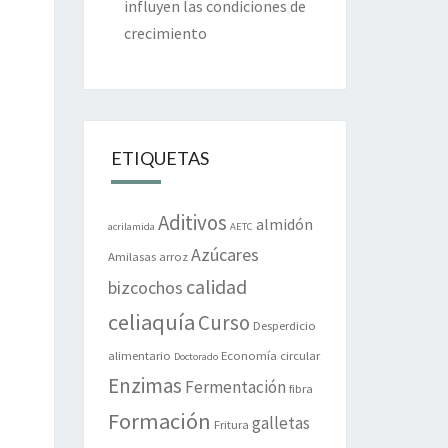
influyen las condiciones de
crecimiento
ETIQUETAS
Aditivos
almidón
acrilamida
AETC
Azúcares
Amilasas
arroz
calidad
bizcochos
celiaquía
Curso
Desperdicio
alimentario
Economía circular
Doctorado
Enzimas
Fermentación
fibra
Formación
galletas
Fritura