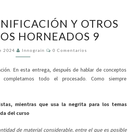
CURSO
NIFICACIÓN Y OTROS
DE
OS HORNEADOS 9
PANIFICACIÓN
Y
Comentarios
OTROS
De 2024
Innograin
0 Comentarios
PRODUCTOS
HORNEADOS
ción. En esta entrega, después de hablar de conceptos
9
vos, completamos todo el procesado. Como siempre
istas, mientras que usa la negrita para los temas
da del curso
antidad de material considerable, entre el que es posible