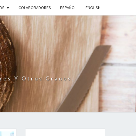
IOS
COLABORADORES
ESPAÑOL
ENGLISH
N
res Y Otros Granos.