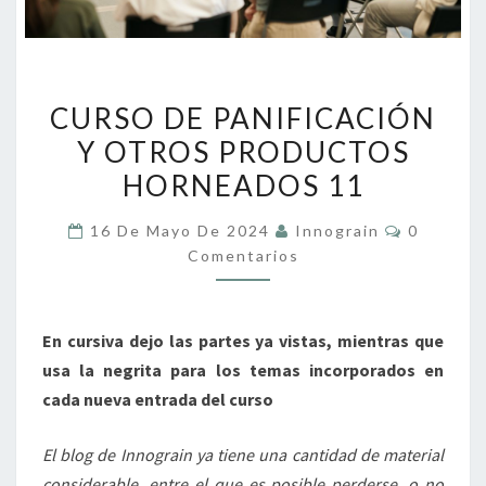
CURSO
CURSO DE PANIFICACIÓN
DE
Y OTROS PRODUCTOS
PANIFICACIÓN
HORNEADOS 11
Y
OTROS
Comentar
16 De Mayo De 2024
Innograin
0
PRODUCTOS
Comentarios
HORNEADOS
11
En cursiva dejo las partes ya vistas, mientras que
usa la negrita para los temas incorporados en
cada nueva entrada del curso
El blog de Innograin ya tiene una cantidad de material
considerable, entre el que es posible perderse, o no