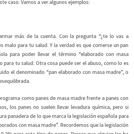
ste caso. Vamos a ver algunos ejemplos:
larmar más de la cuenta. Con la pregunta “¿te lo vas a
s malo para tu salud. Y la verdad es que comerse un pan
ñola para poder llevar el término “elaborado con masa
 para tu salud. Otra cosa puede ser el abuso, como lo es
ncluido el denominado “pan elaborado con masa madre”, o
esequilibrada.
l programa como panes de masa madre frente a panes con
s, los panes no suelen llevar levadura química, pero si
ura panadera de lo que marca la legislación española para
orados con masa madre”. Recordemos que la legislación
l 0,2% para este tipo de panes. Parece que alguien les ha