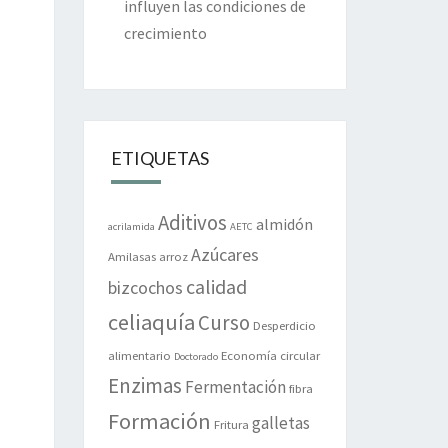
influyen las condiciones de
crecimiento
ETIQUETAS
Aditivos
almidón
acrilamida
AETC
Azúcares
Amilasas
arroz
calidad
bizcochos
celiaquía
Curso
Desperdicio
alimentario
Economía circular
Doctorado
Enzimas
Fermentación
fibra
Formación
galletas
Fritura