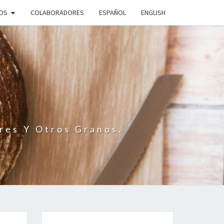
IOS
COLABORADORES
ESPAÑOL
ENGLISH
N
res Y Otros Granos.