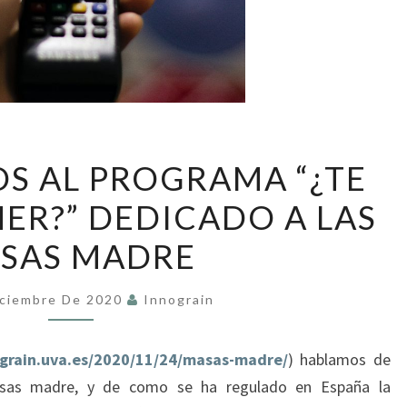
COMENTARIOS
S AL PROGRAMA “¿TE
AL
MER?” DEDICADO A LAS
PROGRAMA
“¿TE
SAS MADRE
LO
VAS
iciembre De 2020
Innograin
A
COMER?”
ograin.uva.es/2020/11/24/masas-madre/
) hablamos de
DEDICADO
asas madre, y de como se ha regulado en España la
A