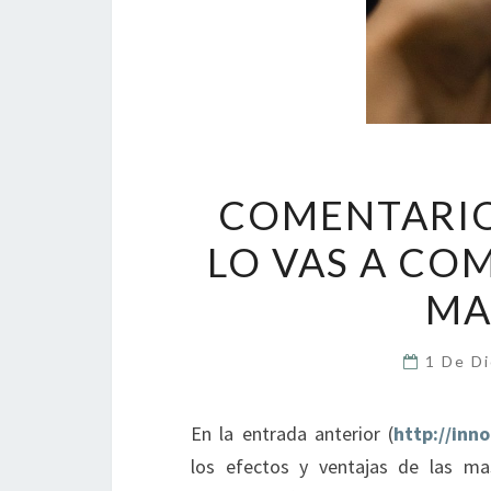
COMENTARIO
LO VAS A CO
MA
1 De D
En la entrada anterior (
http://inn
los efectos y ventajas de las m