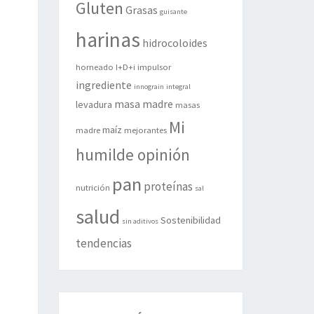
Gluten
Grasas
guisante
harinas
hidrocoloides
horneado
I+D+i
impulsor
ingrediente
innograin
integral
masa madre
levadura
masas
Mi
maíz
madre
mejorantes
humilde opinión
pan
proteínas
nutrición
sal
salud
Sostenibilidad
sin aditivos
tendencias