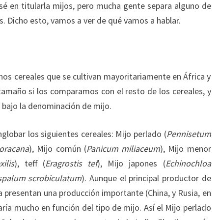
é en titularla mijos, pero mucha gente separa alguno de
s. Dicho esto, vamos a ver de qué vamos a hablar.
os cereales que se cultivan mayoritariamente en África y
amaño si los comparamos con el resto de los cereales, y
bajo la denominación de mijo.
globar los siguientes cereales: Mijo perlado (
Pennisetum
coracana
), Mijo común (
Panicum miliaceum
), Mijo menor
xilis
), teff (
Eragrostis tef
), Mijo japones (
Echinochloa
spalum scrobiculatum
). Aunque el principal productor de
ia presentan una producción importante (China, y Rusia, en
aría mucho en función del tipo de mijo. Así el Mijo perlado