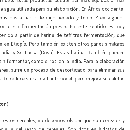
orridge. Estos productos pueden ser más líquidos o más
e agua utilizada para su elaboración. En África occidental
ouscous a partir de mijo perlado y fonio. Y en algunos
con o sin fermentación previa. En este sentido es muy
tenido a partir de harina de teff tras fermentación, que
ón en Etiopía. Pero también existen otros panes similares
 India y Sri Lanka (Dosa). Estas harinas también pueden
sin fermentar, como el roti en la India. Para la elaboración
real sufre un proceso de descorticado para eliminar sus
to reduce su calidad nutricional, pero mejora su calidad
cen)
de estos cereales, no debemos olvidar que son cereales y
r a la del resto de cereales. Son ricos en hidratos de