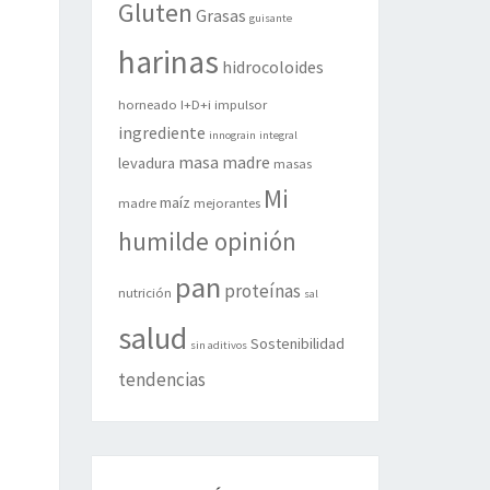
Gluten
Grasas
guisante
harinas
hidrocoloides
horneado
I+D+i
impulsor
ingrediente
innograin
integral
masa madre
levadura
masas
Mi
maíz
madre
mejorantes
humilde opinión
pan
proteínas
nutrición
sal
salud
Sostenibilidad
sin aditivos
tendencias