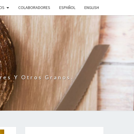
IOS
COLABORADORES
ESPAÑOL
ENGLISH
N
res Y Otros Granos.