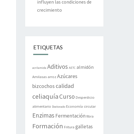
influyen las condiciones de
crecimiento
ETIQUETAS
Aditivos
almidón
acrilamida
AETC
Azúcares
Amilasas
arroz
calidad
bizcochos
celiaquía
Curso
Desperdicio
alimentario
Economía circular
Doctorado
Enzimas
Fermentación
fibra
Formación
galletas
Fritura