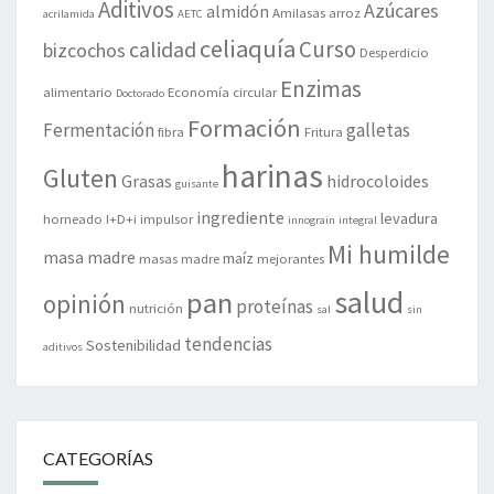
Aditivos
Azúcares
almidón
Amilasas
arroz
acrilamida
AETC
celiaquía
Curso
calidad
bizcochos
Desperdicio
Enzimas
alimentario
Economía circular
Doctorado
Formación
Fermentación
galletas
fibra
Fritura
harinas
Gluten
Grasas
hidrocoloides
guisante
ingrediente
levadura
horneado
I+D+i
impulsor
innograin
integral
Mi humilde
masa madre
maíz
masas madre
mejorantes
salud
pan
opinión
proteínas
nutrición
sal
sin
tendencias
Sostenibilidad
aditivos
CATEGORÍAS