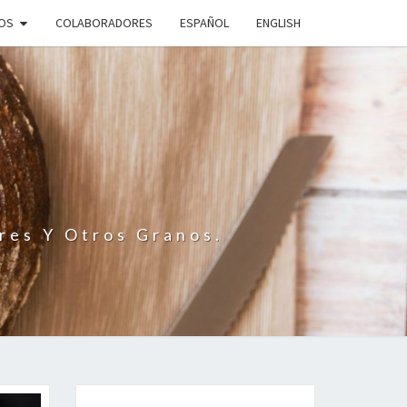
IOS
COLABORADORES
ESPAÑOL
ENGLISH
N
res Y Otros Granos.