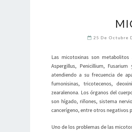
MI
25 De Octubre
Las micotoxinas son metabolitos
Aspergillus, Penicillium, Fusariu
atendiendo a su frecuencia de apar
fumonisinas, tricotecenos, deoxi
zearalenona. Los órganos del cuer
son hígado, riñones, sistema nerv
cancerígeno, entre otros negativos pa
Uno de los problemas de las micotoxi