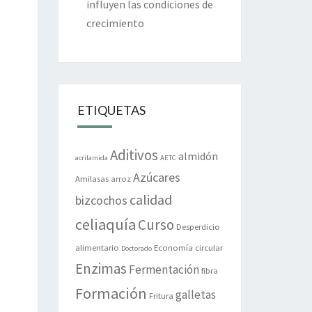
influyen las condiciones de
crecimiento
ETIQUETAS
Aditivos
almidón
acrilamida
AETC
Azúcares
Amilasas
arroz
calidad
bizcochos
celiaquía
Curso
Desperdicio
alimentario
Economía circular
Doctorado
Enzimas
Fermentación
fibra
Formación
galletas
Fritura