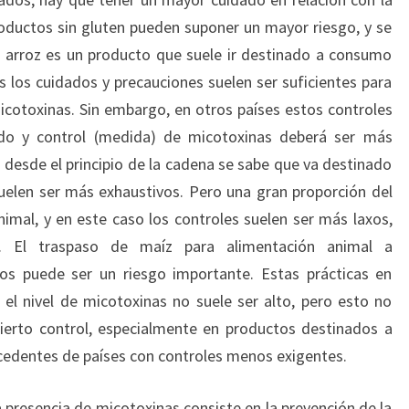
roductos sin gluten pueden suponer un mayor riesgo, y se
l arroz es un producto que suele ir destinado a consumo
s los cuidados y precauciones suelen ser suficientes para
micotoxinas. Sin embargo, en otros países estos controles
ado y control (medida) de micotoxinas deberá ser más
o desde el principio de la cadena se sabe que va destinado
elen ser más exhaustivos. Pero una gran proporción del
imal, y en este caso los controles suelen ser más laxos,
s. El traspaso de maíz para alimentación animal a
s puede ser un riesgo importante. Estas prácticas en
y el nivel de micotoxinas no suele ser alto, pero esto no
ierto control, especialmente en productos destinados a
ocedentes de países con controles menos exigentes.
 presencia de micotoxinas consiste en la prevención de la