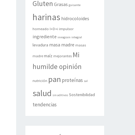
Gluten
Grasas
guisante
harinas
hidrocoloides
horneado
I+D+i
impulsor
ingrediente
innograin
integral
masa madre
levadura
masas
Mi
maíz
madre
mejorantes
humilde opinión
pan
proteínas
nutrición
sal
salud
Sostenibilidad
sin aditivos
tendencias