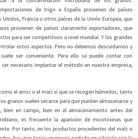
r a la contaminación microbiana de los granos.
mportaciones de trigo a España provienen de países
Unidos, Francia u otros países de la Unión Europea, que
asos provienen de países claramente exportadores, que
ctos para ser competitivos a nivel mundial. Y los grandes
ntrolar estos aspectos. Pero no debemos descuidarnos y
o suele ser conveniente. Para ello se puede contar con
e ser necesario implantar el método en nuestra empresa,
, como el arroz o el maíz sí que se recogen húmedos, tanto
tos granos suelen secarse para que puedan almacenarse y
i, bien en campo, bien en el almacenamiento antes del
robiano, es frecuente la aparición de micotoxinas que
nte. Por tanto, en los productos procedentes del maíz o
ados, hay que tener un mayor cuidado en relación con la