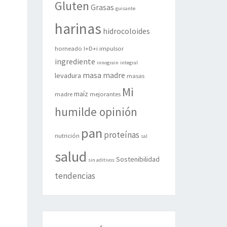
Gluten
Grasas
guisante
harinas
hidrocoloides
horneado
I+D+i
impulsor
ingrediente
innograin
integral
masa madre
levadura
masas
Mi
maíz
madre
mejorantes
humilde opinión
pan
proteínas
nutrición
sal
salud
Sostenibilidad
sin aditivos
tendencias