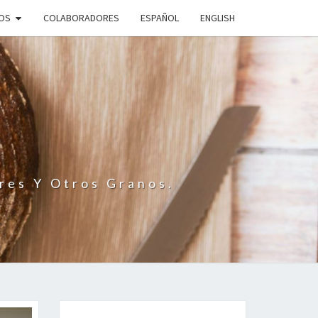
IOS
COLABORADORES
ESPAÑOL
ENGLISH
N
res Y Otros Granos.