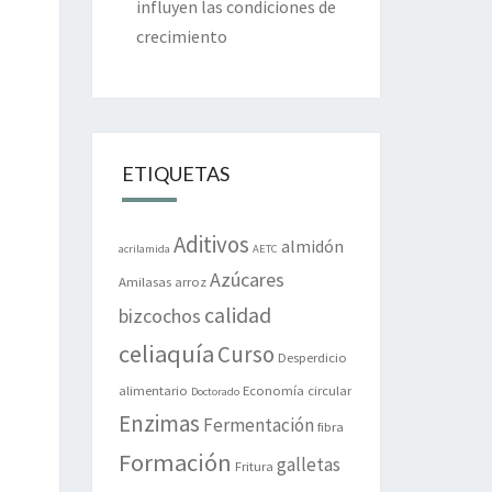
influyen las condiciones de
crecimiento
ETIQUETAS
Aditivos
almidón
acrilamida
AETC
Azúcares
Amilasas
arroz
calidad
bizcochos
celiaquía
Curso
Desperdicio
alimentario
Economía circular
Doctorado
Enzimas
Fermentación
fibra
Formación
galletas
Fritura