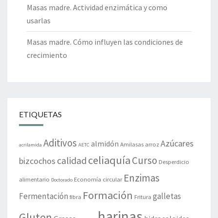
Masas madre. Actividad enzimática y como
usarlas
Masas madre. Cómo influyen las condiciones de
crecimiento
ETIQUETAS
Aditivos
Azúcares
almidón
Amilasas
arroz
acrilamida
AETC
celiaquía
Curso
calidad
bizcochos
Desperdicio
Enzimas
alimentario
Economía circular
Doctorado
Formación
Fermentación
galletas
fibra
Fritura
harinas
Gluten