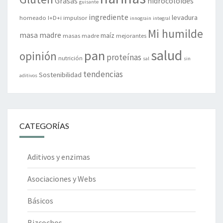
Grasas
hidrocoloides
guisante
ingrediente
levadura
horneado
I+D+i
impulsor
innograin
integral
Mi humilde
masa madre
maíz
masas madre
mejorantes
salud
pan
opinión
proteínas
nutrición
sal
sin
tendencias
Sostenibilidad
aditivos
CATEGORÍAS
Aditivos y enzimas
Asociaciones y Webs
Básicos
Bizcochos