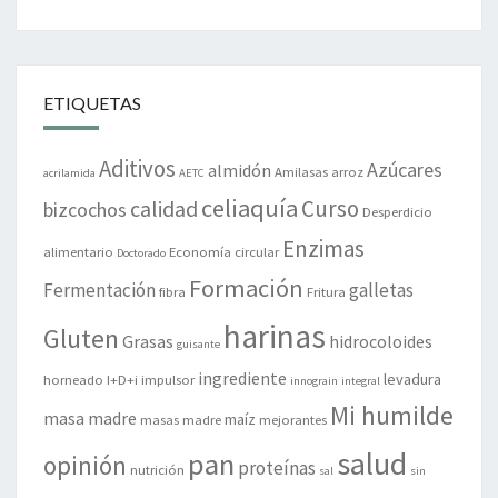
ETIQUETAS
Aditivos
Azúcares
almidón
Amilasas
arroz
acrilamida
AETC
celiaquía
Curso
calidad
bizcochos
Desperdicio
Enzimas
alimentario
Economía circular
Doctorado
Formación
Fermentación
galletas
fibra
Fritura
harinas
Gluten
Grasas
hidrocoloides
guisante
ingrediente
levadura
horneado
I+D+i
impulsor
innograin
integral
Mi humilde
masa madre
maíz
masas madre
mejorantes
salud
pan
opinión
proteínas
nutrición
sal
sin