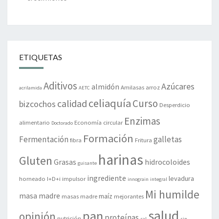
ETIQUETAS
Aditivos
Azúcares
almidón
Amilasas
arroz
acrilamida
AETC
celiaquía
Curso
calidad
bizcochos
Desperdicio
Enzimas
alimentario
Economía circular
Doctorado
Formación
Fermentación
galletas
fibra
Fritura
harinas
Gluten
Grasas
hidrocoloides
guisante
ingrediente
levadura
horneado
I+D+i
impulsor
innograin
integral
Mi humilde
masa madre
maíz
masas madre
mejorantes
salud
pan
opinión
proteínas
nutrición
sal
sin