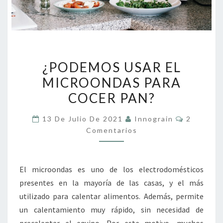
¿PODEMOS
¿PODEMOS USAR EL
USAR
MICROONDAS PARA
EL
COCER PAN?
MICROONDAS
PARA
Comentar
13 De Julio De 2021
Innograin
2
COCER
Comentarios
PAN?
El microondas es uno de los electrodomésticos
presentes en la mayoría de las casas, y el más
utilizado para calentar alimentos. Además, permite
un calentamiento muy rápido, sin necesidad de
precalentar el equipo. Por este motivo, muchos