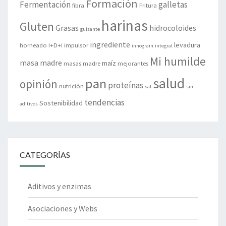
Formación
Fermentación
galletas
fibra
Fritura
harinas
Gluten
Grasas
hidrocoloides
guisante
ingrediente
levadura
horneado
I+D+i
impulsor
innograin
integral
Mi humilde
masa madre
maíz
masas madre
mejorantes
salud
pan
opinión
proteínas
nutrición
sal
sin
tendencias
Sostenibilidad
aditivos
CATEGORÍAS
Aditivos y enzimas
Asociaciones y Webs