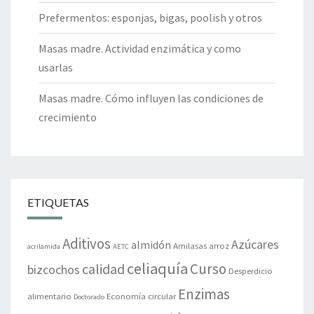
Prefermentos: esponjas, bigas, poolish y otros
Masas madre. Actividad enzimática y como
usarlas
Masas madre. Cómo influyen las condiciones de
crecimiento
ETIQUETAS
Aditivos
Azúcares
almidón
Amilasas
arroz
acrilamida
AETC
celiaquía
Curso
calidad
bizcochos
Desperdicio
Enzimas
alimentario
Economía circular
Doctorado