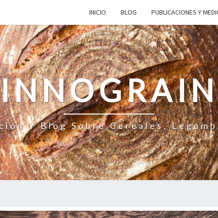
INICIO
BLOG
PUBLICACIONES Y MED
INNOGRAI
ción Y Blog Sobre Cereales, Legumb