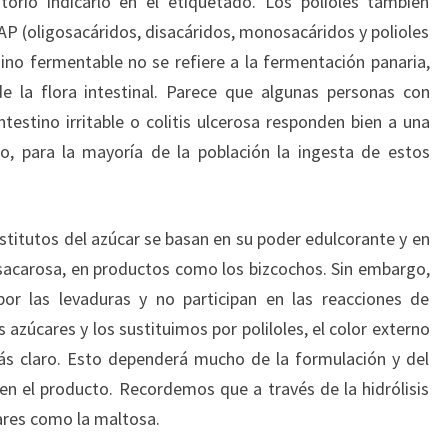
orio indicarlo en el etiquetado. Los polioles también
P (oligosacáridos, disacáridos, monosacáridos y polioles
ino fermentable no se refiere a la fermentación panaria,
e la flora intestinal. Parece que algunas personas con
stino irritable o colitis ulcerosa responden bien a una
, para la mayoría de la población la ingesta de estos
stitutos del azúcar se basan en su poder edulcorante y en
la sacarosa, en productos como los bizcochos. Sin embargo,
por las levaduras y no participan en las reacciones de
s azúcares y los sustituimos por poliloles, el color externo
ás claro. Esto dependerá mucho de la formulación y del
n el producto. Recordemos que a través de la hidrólisis
ares como la maltosa.