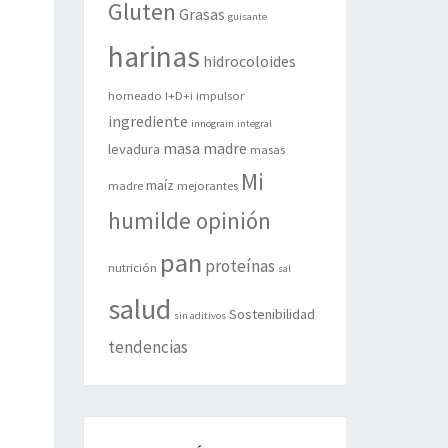
Gluten
Grasas
guisante
harinas
hidrocoloides
horneado
I+D+i
impulsor
ingrediente
innograin
integral
masa madre
levadura
masas
Mi
maíz
madre
mejorantes
humilde opinión
pan
proteínas
nutrición
sal
salud
Sostenibilidad
sin aditivos
tendencias