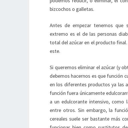
podemos reducir, o eliminar, el c
bizcochos o galletas.
Antes de empezar tenemos que sa
extremo es el de las personas dia
total del azúcar en el producto fin
este.
Si queremos eliminar el azúcar (y o
debemos hacernos es que función cum
en los diferentes productos ya las 
función fuera únicamente edulcorant
a un edulcorante intensivo, como l
entre otros. Sin embargo, la funci
cereales suele ser bastante más com
funcionar bien como sustitutos de