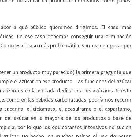
ontenido de azúcar en productos horneados como panes,
ber a qué público queremos dirigirnos. El caso más
béticas. En ese caso debemos conseguir una eliminación
al. Como es el caso más problemático vamos a empezar por
btener un producto muy parecido) la primera pregunta que
ple el azúcar en ese producto. Las funciones del azúcar
analizamos en la entrada dedicada a los azúcares. Si esta
e, como en las bebidas carbonatadas, podríamos recurrir
a sacarina, el ciclamato, el acesulfame o el aspartamo,
ón del azúcar en la mayoría de los productos a base de
pleja, por lo que los edulcorantes intensivos no suelen
l azúcar. De hecho, en muchos países el uso de estos