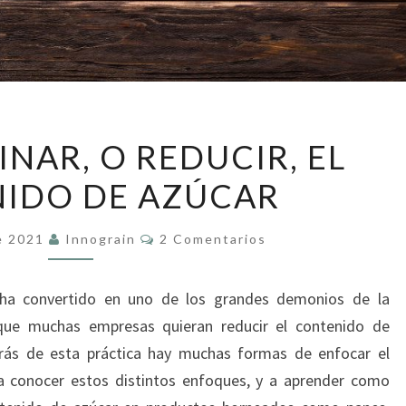
COMO
NAR, O REDUCIR, EL
ELIMINAR,
IDO DE AZÚCAR
O
REDUCIR,
Comentarios
EL
e 2021
Innograin
2 Comentarios
CONTENIDO
DE
 ha convertido en uno de los grandes demonios de la
AZÚCAR
que muchas empresas quieran reducir el contenido de
rás de esta práctica hay muchas formas de enfocar el
 conocer estos distintos enfoques, y a aprender como