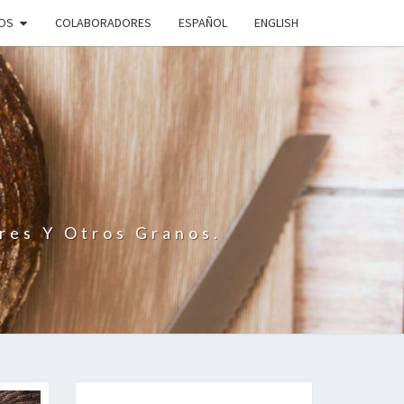
IOS
COLABORADORES
ESPAÑOL
ENGLISH
N
res Y Otros Granos.