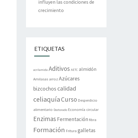
influyen las condiciones de
crecimiento
ETIQUETAS
Aditivos
almidón
acrilamida
AETC
Azúcares
Amilasas
arroz
calidad
bizcochos
celiaquía
Curso
Desperdicio
alimentario
Economía circular
Doctorado
Enzimas
Fermentación
fibra
Formación
galletas
Fritura