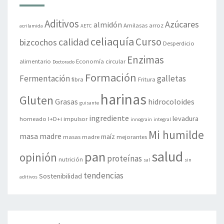
Aditivos
Azúcares
almidón
Amilasas
arroz
acrilamida
AETC
celiaquía
Curso
calidad
bizcochos
Desperdicio
Enzimas
alimentario
Economía circular
Doctorado
Formación
Fermentación
galletas
fibra
Fritura
harinas
Gluten
Grasas
hidrocoloides
guisante
ingrediente
levadura
horneado
I+D+i
impulsor
innograin
integral
Mi humilde
masa madre
maíz
masas madre
mejorantes
salud
pan
opinión
proteínas
nutrición
sal
sin
tendencias
Sostenibilidad
aditivos