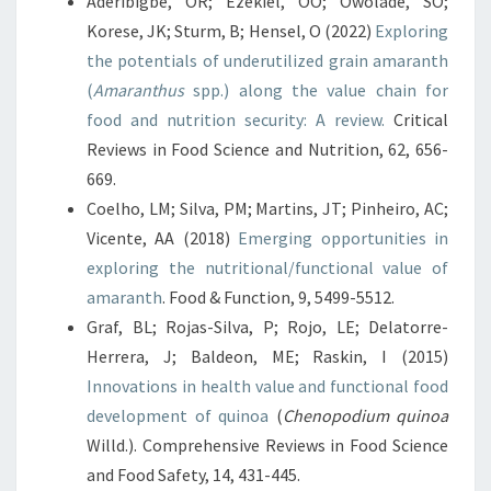
Aderibigbe, OR; Ezekiel, OO; Owolade, SO;
Korese, JK; Sturm, B; Hensel, O (2022)
Exploring
the potentials of underutilized grain amaranth
(
Amaranthus
spp.) along the value chain for
food and nutrition security: A review.
Critical
Reviews in Food Science and Nutrition, 62, 656-
669.
Coelho, LM; Silva, PM; Martins, JT; Pinheiro, AC;
Vicente, AA (2018)
Emerging opportunities in
exploring the nutritional/functional value of
amaranth
. Food & Function, 9, 5499-5512.
Graf, BL; Rojas-Silva, P; Rojo, LE; Delatorre-
Herrera, J; Baldeon, ME; Raskin, I (2015)
Innovations in health value and functional food
development of quinoa
(
Chenopodium quinoa
Willd.). Comprehensive Reviews in Food Science
and Food Safety, 14, 431-445.