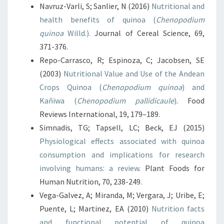
Navruz-Varli, S; Sanlier, N (2016)
Nutritional and
health benefits of quinoa (
Chenopodium
quinoa
Willd.).
Journal of Cereal Science, 69,
371-376.
Repo-Carrasco, R; Espinoza, C; Jacobsen, SE
(2003)
Nutritional Value and Use of the Andean
Crops Quinoa (
Chenopodium quinoa
) and
Kañiwa (
Chenopodium pallidicaule
)
. Food
Reviews International, 19, 179–189.
Simnadis, TG; Tapsell, LC; Beck, EJ (2015)
Physiological effects associated with quinoa
consumption and implications for research
involving humans: a review
. Plant Foods for
Human Nutrition, 70, 238-249.
Vega-Galvez, A; Miranda, M; Vergara, J; Uribe, E;
Puente, L; Martinez, EA (2010)
Nutrition facts
and functional potential of quinoa